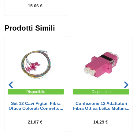
15.66 €
Prodotti Simili
Disponibile
Disponibile
Set 12 Cavi Pigtail Fibra
Confezione 12 Adattatori
Ottica Colorati Connetto...
Fibra Ottica Lc/Lc Multim...
21.07 €
14.29 €