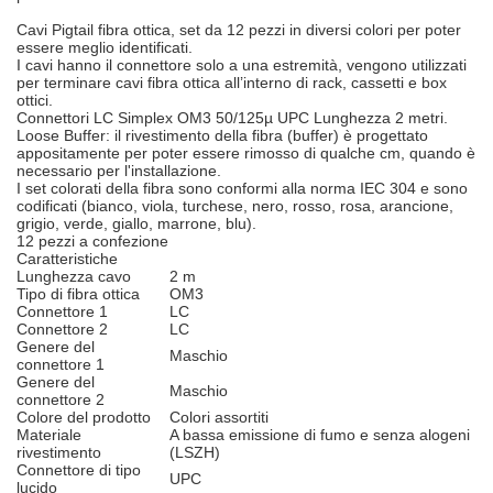
Cavi Pigtail fibra ottica, set da 12 pezzi in diversi colori per poter
essere meglio identificati.
I cavi hanno il connettore solo a una estremità, vengono utilizzati
per terminare cavi fibra ottica all’interno di rack, cassetti e box
ottici.
Connettori LC Simplex OM3 50/125µ UPC Lunghezza 2 metri.
Loose Buffer: il rivestimento della fibra (buffer) è progettato
appositamente per poter essere rimosso di qualche cm, quando è
necessario per l'installazione.
I set colorati della fibra sono conformi alla norma IEC 304 e sono
codificati (bianco, viola, turchese, nero, rosso, rosa, arancione,
grigio, verde, giallo, marrone, blu).
12 pezzi a confezione
Caratteristiche
Lunghezza cavo
2 m
Tipo di fibra ottica
OM3
Connettore 1
LC
Connettore 2
LC
Genere del
Maschio
connettore 1
Genere del
Maschio
connettore 2
Colore del prodotto
Colori assortiti
Materiale
A bassa emissione di fumo e senza alogeni
rivestimento
(LSZH)
Connettore di tipo
UPC
lucido