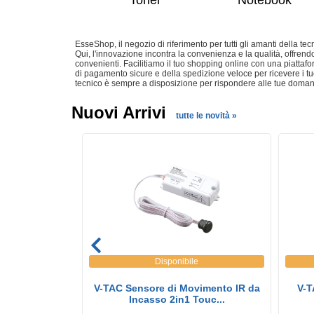
EsseShop, il negozio di riferimento per tutti gli amanti della 
Qui, l'innovazione incontra la convenienza e la qualità, offrendo
convenienti. Facilitiamo il tuo shopping online con una piattafo
di pagamento sicure e della spedizione veloce per ricevere i tuoi
tecnico è sempre a disposizione per rispondere alle tue domande
Nuovi Arrivi
tutte le novità »
e
Disponibile
 LED Chip CREE
V-TAC Sensore di Movimento IR da
V-T
ore...
Incasso 2in1 Touc...