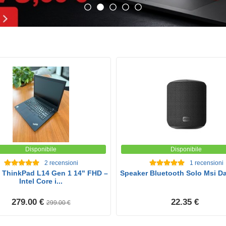
Disponibile
Disponibile
2
recensioni
1
recensioni
 ThinkPad L14 Gen 1 14" FHD –
Speaker Bluetooth Solo Msi D
Intel Core i...
279.00 €
22.35 €
299.00 €