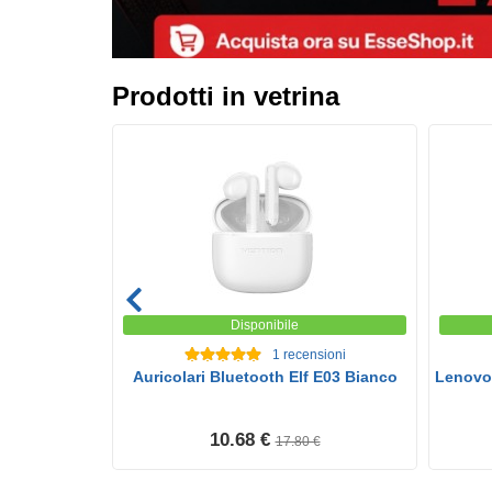
Prodotti in vetrina
Disponibile
1
recensioni
TLE PM66 -
Auricolari Bluetooth Elf E03 Bianco
Lenovo
...
 €
10.68 €
17.80 €