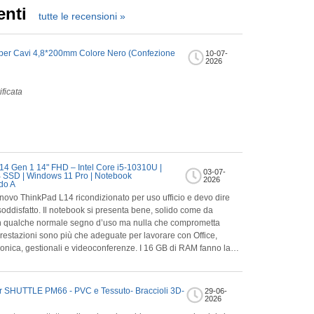
enti
tutte le recensioni
»
 per Cavi 4,8*200mm Colore Nero (Confezione
10-07-
2026
ficata
4 Gen 1 14" FHD – Intel Core i5-10310U |
03-07-
SSD | Windows 11 Pro | Notebook
2026
do A
novo ThinkPad L14 ricondizionato per uso ufficio e devo dire
oddisfatto. Il notebook si presenta bene, solido come da
on qualche normale segno d’uso ma nulla che comprometta
ronica, gestionali e videoconferenze. I 16 GB di RAM fanno la
Pro gira in modo fluido. Anche la tastiera è davvero comoda,
ima soluzione per chi
abile senza spendere cifre esagerate. Non è un notebook da
r SHUTTLE PM66 - PVC e Tessuto- Braccioli 3D-
29-06-
nte, ma per lavoro quotidiano è perfetto. Consigliato.
2026
ta