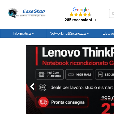
285 recensioni
Informatica
»
Networking&Sicurezza
»
Elettro