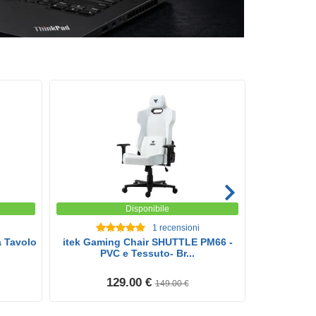
Disponibile
1
recensioni
a Tavolo
itek Gaming Chair SHUTTLE PM66 -
Tastiera M
PVC e Tessuto- Br...
129.00 €
149.00 €