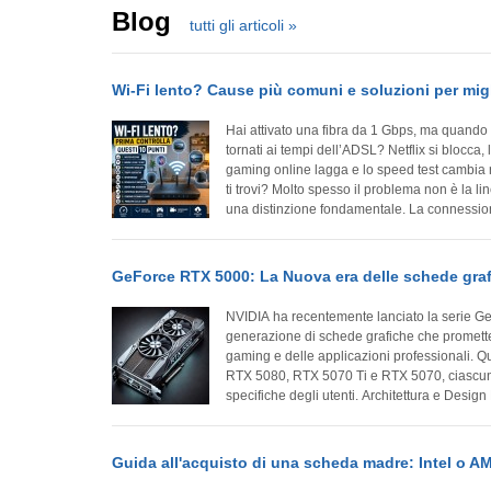
Blog
tutti gli articoli
»
Wi-Fi lento? Cause più comuni e soluzioni per mig
Hai attivato una fibra da 1 Gbps, ma quando 
tornati ai tempi dell’ADSL? Netflix si blocca, 
gaming online lagga e lo speed test cambia r
ti trovi? Molto spesso il problema non è la linea Internet, ma la rete Wi-Fi. Questa è
una distinzione fondamentale. La connessione
tua e l’operatore telefonico. Il Wi-Fi, invece, è
i tuoi dispositivi:...
GeForce RTX 5000: La Nuova era delle schede gra
NVIDIA ha recentemente lanciato la serie 
generazione di schede grafiche che promette
gaming e delle applicazioni professionali. Q
RTX 5080, RTX 5070 Ti e RTX 5070, ciascun
specifiche degli utenti. Architettura e Design La serie RTX 5000 è basata
sull'architettura "Blackwell", che rappresenta
alle generazioni precedenti. Questa architettu
Guida all'acquisto di una scheda madre: Intel o A