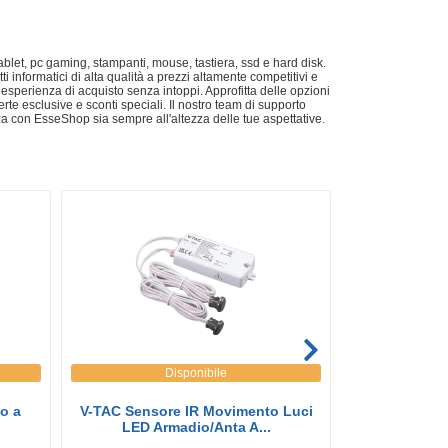
ablet, pc gaming, stampanti, mouse, tastiera, ssd e hard disk.
i informatici di alta qualità a prezzi altamente competitivi e
 esperienza di acquisto senza intoppi. Approfitta delle opzioni
rte esclusive e sconti speciali. Il nostro team di supporto
za con EsseShop sia sempre all'altezza delle tue aspettative.
Disponibile
o a
V-TAC Sensore IR Movimento Luci
V-TAC Profilo
LED Armadio/Anta A...
fino