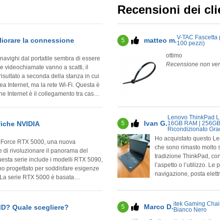
Recensioni dei cli
V-TAC Fascetta
matteo m.
liorare la connessione
5
100 pezzi)
ottimo
navighi dal portatile sembra di essere
Recensione non veri
le videochiamate vanno a scatti, il
isultato a seconda della stanza in cui
 Internet è il collegamento tra casa
 il collegamento senza fili tra il router e
Lenovo ThinkPad L1
Ivan G.
5
fiche NVIDIA
16GB RAM | 256GB 
Ricondizionato Gra
Ho acquistato questo Le
GeForce RTX 5000, una nuova
che sono rimasto molto s
 di rivoluzionare il panorama del
tradizione ThinkPad, c
uesta serie include i modelli RTX 5090,
l’aspetto o l’utilizzo. Le prestazioni sono più che adeguate per lavorare con Office,
o progettato per soddisfare esigenze
navigazione, posta elett
differenza e Windows 11 
 un significativo passo avanti rispetto
uno dei punti forti dei ThinkPad. Considerando il prezzo, è un’ott
ra integra...
cerca un portatile affid
itek Gaming Chai
Marco D.
5
MD? Quale scegliere?
gaming o da grafica pesa
Bianco Nero
Recensione non verifica