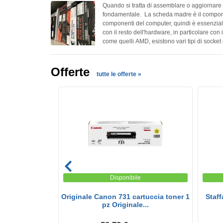
Quando si tratta di assemblare o aggiornare
fondamentale. La scheda madre è il component
componenti del computer, quindi è essenzial
con il resto dell'hardware, in particolare con 
come quelli AMD, esistono vari tipi di sock
essere installate sulla scheda madre. In ques
socket Intel, AMD e le loro principali...
Offerte
tutte le offerte »
e
Disponibile
rox 006R01177
Originale Canon 731 cartuccia toner 1
Staff
pz Originale...