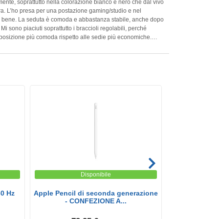
mente, soprattutto nella colorazione bianco e nero che dal vivo
a. L’ho presa per una postazione gaming/studio e nel
abile, anche dopo
i sono piaciuti soprattutto i braccioli regolabili, perché
posizione più comoda rispetto alle sedie più economiche.
a buona impressione: il mix tra PVC e tessuto la rende
ticosa” rispetto ad altri modelli simili. Montaggio
 seguire le istruzioni con calma. Per il prezzo è una buona
sedia gaming comoda, bella da vedere e senza spendere cifre
Disponibile
0 Hz
Apple Pencil di seconda generazione
Campanello 
- CONFEZIONE A...
imper