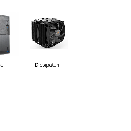
se
Dissipatori