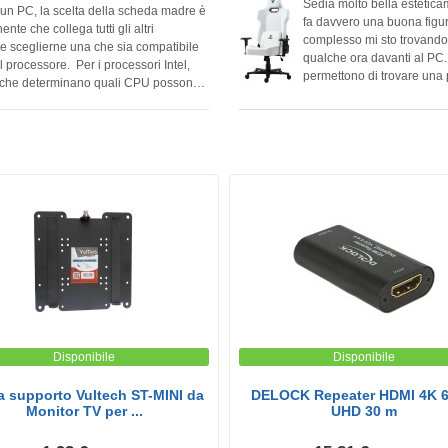
Sedia molto bella estetica
 un PC, la scelta della scheda madre è
fa davvero una buona figur
e che collega tutti gli altri
complesso mi sto trovando bene. La seduta è comoda e abbastanza st
e sceglierne una che sia compatibile
qualche ora davanti al PC. M
il processore. Per i processori Intel,
permettono di trovare una 
et che determinano quali CPU possono
Anche i materiali danno un
to articolo, esploreremo i diversi
piacevole da usare e meno “plas
abbastanza semplice, basta
scelta per chi vuole una 
esagerate.
Recensione non verificata
Disponibile
Disponibile
a supporto Vultech ST-MINI da
DELOCK Repeater HDMI 4K 6
Monitor TV per ...
UHD 30 m