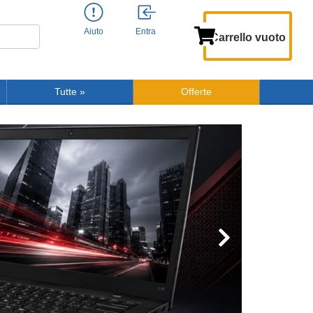
Aiuto
Entra
Carrello vuoto
Tutte
»
Offerte