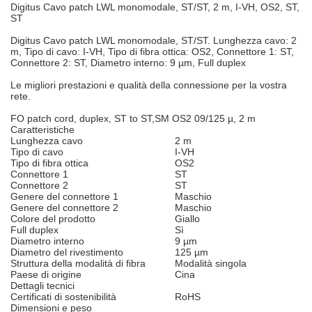
Digitus Cavo patch LWL monomodale, ST/ST, 2 m, I-VH, OS2, ST,
ST
Digitus Cavo patch LWL monomodale, ST/ST. Lunghezza cavo: 2
m, Tipo di cavo: I-VH, Tipo di fibra ottica: OS2, Connettore 1: ST,
Connettore 2: ST, Diametro interno: 9 µm, Full duplex
Le migliori prestazioni e qualità della connessione per la vostra
rete.
FO patch cord, duplex, ST to ST,SM OS2 09/125 µ, 2 m
Caratteristiche
Lunghezza cavo
2 m
Tipo di cavo
I-VH
Tipo di fibra ottica
OS2
Connettore 1
ST
Connettore 2
ST
Genere del connettore 1
Maschio
Genere del connettore 2
Maschio
Colore del prodotto
Giallo
Full duplex
Sì
Diametro interno
9 µm
Diametro del rivestimento
125 µm
Struttura della modalità di fibra
Modalità singola
Paese di origine
Cina
Dettagli tecnici
Certificati di sostenibilità
RoHS
Dimensioni e peso