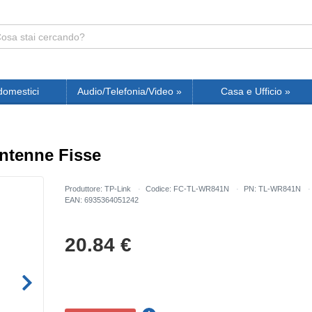
domestici
Audio/Telefonia/Video
»
Casa e Ufficio
»
ntenne Fisse
Produttore: TP-Link
Codice: FC-TL-WR841N
PN: TL-WR841N
EAN: 6935364051242
20.84
€