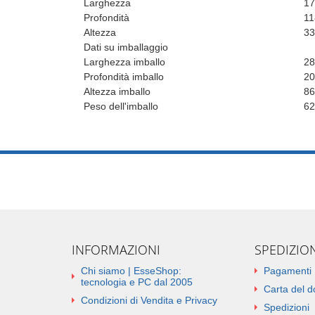
Larghezza
1
Profondità
1
Altezza
3
Dati su imballaggio
Larghezza imballo
2
Profondità imballo
2
Altezza imballo
8
Peso dell'imballo
62
INFORMAZIONI
SPEDIZIO
Chi siamo | EsseShop:
Pagamenti
tecnologia e PC dal 2005
Carta del 
Condizioni di Vendita e Privacy
Spedizioni