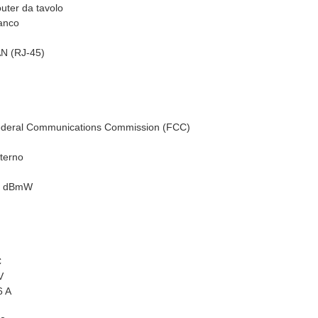
uter da tavolo
anco
N (RJ-45)
deral Communications Commission (FCC)
terno
0 dBmW
C
V
6 A