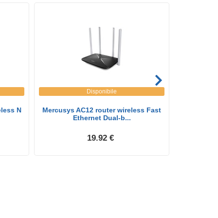
Disponibile
less N
Mercusys AC12 router wireless Fast
TP-Link T
Ethernet Dual-b...
Fa
19.92 €