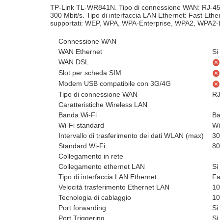
TP-Link TL-WR841N. Tipo di connessione WAN: RJ-45. B
300 Mbit/s. Tipo di interfaccia LAN Ethernet: Fast Ethe
supportati: WEP, WPA, WPA-Enterprise, WPA2, WPA2-Enter
Connessione WAN
WAN Ethernet
Sì
WAN DSL
Slot per scheda SIM
Modem USB compatibile con 3G/4G
Tipo di connessione WAN
RJ
Caratteristiche Wireless LAN
Banda Wi-Fi
Ba
Wi-Fi standard
Wi
Intervallo di trasferimento dei dati WLAN (max)
30
Standard Wi-Fi
80
Collegamento in rete
Collegamento ethernet LAN
Sì
Tipo di interfaccia LAN Ethernet
Fa
Velocità trasferimento Ethernet LAN
10
Tecnologia di cablaggio
10
Port forwarding
Sì
Port Triggering
Sì