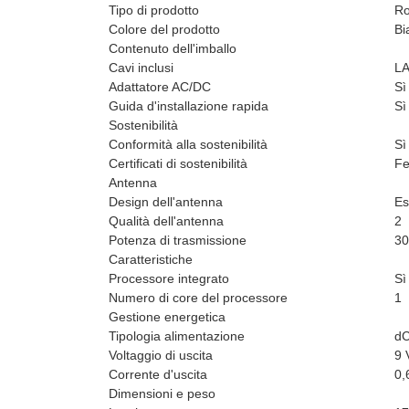
Tipo di prodotto
Ro
Colore del prodotto
Bi
Contenuto dell'imballo
Cavi inclusi
LA
Adattatore AC/DC
Sì
Guida d'installazione rapida
Sì
Sostenibilità
Conformità alla sostenibilità
Sì
Certificati di sostenibilità
Fe
Antenna
Design dell'antenna
Es
Qualità dell'antenna
2
Potenza di trasmissione
3
Caratteristiche
Processore integrato
Sì
Numero di core del processore
1
Gestione energetica
Tipologia alimentazione
d
Voltaggio di uscita
9 
Corrente d'uscita
0,
Dimensioni e peso