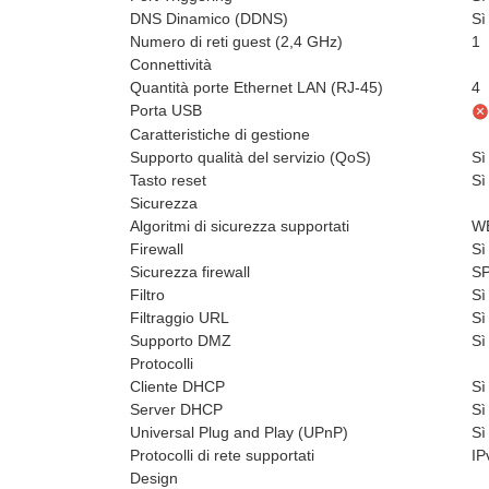
DNS Dinamico (DDNS)
Sì
Numero di reti guest (2,4 GHz)
1
Connettività
Quantità porte Ethernet LAN (RJ-45)
4
Porta USB
Caratteristiche di gestione
Supporto qualità del servizio (QoS)
Sì
Tasto reset
Sì
Sicurezza
Algoritmi di sicurezza supportati
WE
Firewall
Sì
Sicurezza firewall
SP
Filtro
Sì
Filtraggio URL
Sì
Supporto DMZ
Sì
Protocolli
Cliente DHCP
Sì
Server DHCP
Sì
Universal Plug and Play (UPnP)
Sì
Protocolli di rete supportati
IP
Design