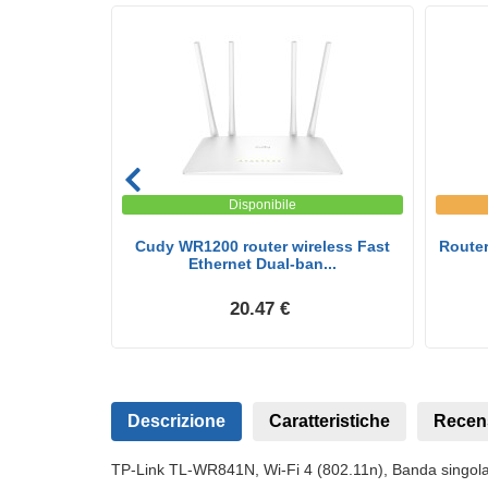
Disponibile
Dual Wifi5
Cudy WR1200 router wireless Fast
Router
a...
Ethernet Dual-ban...
20.47 €
Descrizione
Caratteristiche
Recen
TP-Link TL-WR841N, Wi-Fi 4 (802.11n), Banda singola