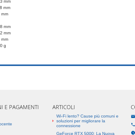
73 mm
18 mm
3 mm
88 mm
02 mm
6 mm
0 g
NI E PAGAMENTI
ARTICOLI
C
Wi-Fi lento? Cause più comuni e
soluzioni per migliorare la
docente
connessione
GeForce RTX 5000: La Nuova