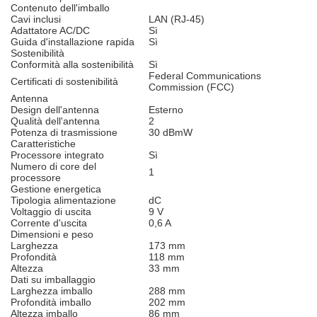
Contenuto dell'imballo
Cavi inclusi
LAN (RJ-45)
Adattatore AC/DC
Sì
Guida d'installazione rapida
Sì
Sostenibilità
Conformità alla sostenibilità
Sì
Federal Communications
Certificati di sostenibilità
Commission (FCC)
Antenna
Design dell'antenna
Esterno
Qualità dell'antenna
2
Potenza di trasmissione
30 dBmW
Caratteristiche
Processore integrato
Sì
Numero di core del
1
processore
Gestione energetica
Tipologia alimentazione
dC
Voltaggio di uscita
9 V
Corrente d'uscita
0,6 A
Dimensioni e peso
Larghezza
173 mm
Profondità
118 mm
Altezza
33 mm
Dati su imballaggio
Larghezza imballo
288 mm
Profondità imballo
202 mm
Altezza imballo
86 mm