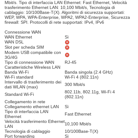
Mbit/s. Tipo di interfaccia LAN Ethernet: Fast Ethernet, Velocità
trasferimento Ethernet LAN: 10,100 Mbit/s, Tecnologia di
cablaggio: 10/100Base-T(X). Algoritmi di sicurezza supportati:
WEP, WPA, WPA-Enterprise, WPA2, WPA2-Enterprise, Sicurezza
firewall: SPI. Protocolli di rete supportati: IPv4, IPv6
Connessione WAN
WAN Ethernet
Sì
WAN DSL
Slot per scheda SIM
Modem USB compatibile con
3G/4G
Tipo di connessione WAN
RJ-45
Caratteristiche Wireless LAN
Banda Wi-Fi
Banda singola (2.4 GHz)
Wi-Fi standard
Wi-Fi 4 (802.11n)
Intervallo di trasferimento dei
300 Mbit/s
dati WLAN (max)
802.11b, 802.11g, Wi-Fi 4
Standard Wi-Fi
(802.11n)
Collegamento in rete
Collegamento ethernet LAN
Sì
Tipo di interfaccia LAN
Fast Ethernet
Ethernet
Velocità trasferimento Ethernet
10,100 Mbit/s
LAN
Tecnologia di cablaggio
10/100Base-T(X)
Port forwarding
Sì