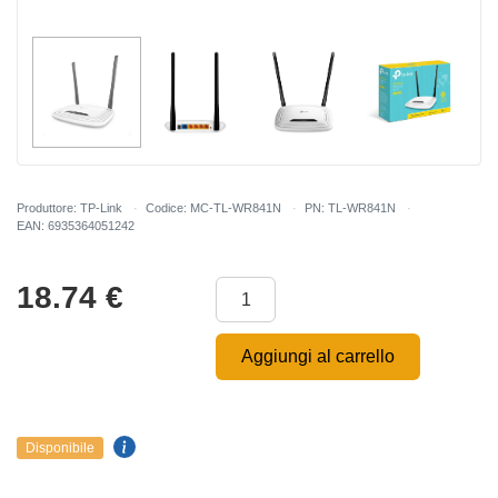
Produttore: TP-Link
Codice: MC-TL-WR841N
PN: TL-WR841N
EAN: 6935364051242
18.74
€
Aggiungi al carrello
Disponibile