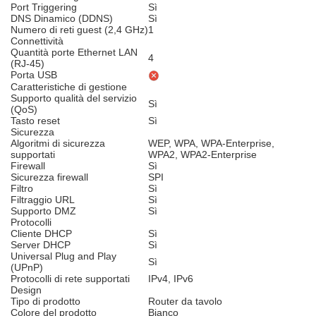
Port Triggering
Sì
DNS Dinamico (DDNS)
Sì
Numero di reti guest (2,4 GHz)
1
Connettività
Quantità porte Ethernet LAN
4
(RJ-45)
Porta USB
Caratteristiche di gestione
Supporto qualità del servizio
Sì
(QoS)
Tasto reset
Sì
Sicurezza
Algoritmi di sicurezza
WEP, WPA, WPA-Enterprise,
supportati
WPA2, WPA2-Enterprise
Firewall
Sì
Sicurezza firewall
SPI
Filtro
Sì
Filtraggio URL
Sì
Supporto DMZ
Sì
Protocolli
Cliente DHCP
Sì
Server DHCP
Sì
Universal Plug and Play
Sì
(UPnP)
Protocolli di rete supportati
IPv4, IPv6
Design
Tipo di prodotto
Router da tavolo
Colore del prodotto
Bianco