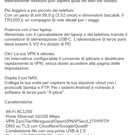
letteralmente nessuno può sapere quali siti web hai visitato.
Più leggero e più piccolo dei telefoni.
Con un peso di soli 99,9 g (3,52 once) e dimensioni tascabili, il
TR1200 è un compagno di rete ideale per i viaggi.
Potenza con il tuo laptop.
Alimentalo con il caricabatterie del laptop o del telefono tramite il
connettore di alimentazione USB-C. L'alimentatore di terze parti
deve essere 5 V/2 A o dotato di PD.
Clic! La tua VPN è attivata.
Un interruttore configurabile ti consente di attivare o disattivare
rapidamente la VPN, senza dover accedere alla pagina delle
impostazioni.
Ospita il tuo NAS.
Collega la tua unità per ospitare la tua stazione cloud con i
protocolli Samba e FTP. Per i sistemi Android è richiesto il
software di terze parti "X-plore".
Caratteristiche:
-Wi-Fi AC1200
-Porte Ethernet 10/100 Mbps
-VPN ZeroTier/Wireguard/OpenVPN/IPSec/L2TP/PPTP
-DNS su TLS con Cloudflare/Google/Quad9
-Condivisione file con una porta USB-A 2.0