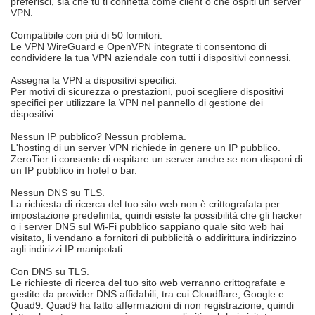
preferisci, sia che tu ti connetta come client o che ospiti un server
VPN.
Compatibile con più di 50 fornitori.
Le VPN WireGuard e OpenVPN integrate ti consentono di
condividere la tua VPN aziendale con tutti i dispositivi connessi.
Assegna la VPN a dispositivi specifici.
Per motivi di sicurezza o prestazioni, puoi scegliere dispositivi
specifici per utilizzare la VPN nel pannello di gestione dei
dispositivi.
Nessun IP pubblico? Nessun problema.
L'hosting di un server VPN richiede in genere un IP pubblico.
ZeroTier ti consente di ospitare un server anche se non disponi di
un IP pubblico in hotel o bar.
Nessun DNS su TLS.
La richiesta di ricerca del tuo sito web non è crittografata per
impostazione predefinita, quindi esiste la possibilità che gli hacker
o i server DNS sul Wi-Fi pubblico sappiano quale sito web hai
visitato, li vendano a fornitori di pubblicità o addirittura indirizzino
agli indirizzi IP manipolati.
Con DNS su TLS.
Le richieste di ricerca del tuo sito web verranno crittografate e
gestite da provider DNS affidabili, tra cui Cloudflare, Google e
Quad9. Quad9 ha fatto affermazioni di non registrazione, quindi