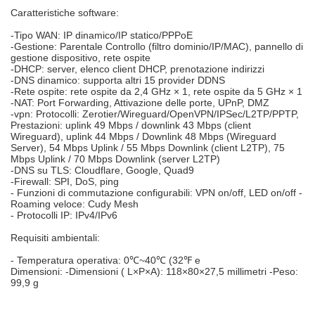
Caratteristiche software:
-Tipo WAN: IP dinamico/IP statico/PPPoE
-Gestione: Parentale Controllo (filtro dominio/IP/MAC), pannello di
gestione dispositivo, rete ospite
-DHCP: server, elenco client DHCP, prenotazione indirizzi
-DNS dinamico: supporta altri 15 provider DDNS
-Rete ospite: rete ospite da 2,4 GHz × 1, rete ospite da 5 GHz × 1
-NAT: Port Forwarding, Attivazione delle porte, UPnP, DMZ
-vpn: Protocolli: Zerotier/Wireguard/OpenVPN/IPSec/L2TP/PPTP,
Prestazioni: uplink 49 Mbps / downlink 43 Mbps (client
Wireguard), uplink 44 Mbps / Downlink 48 Mbps (Wireguard
Server), 54 Mbps Uplink / 55 Mbps Downlink (client L2TP), 75
Mbps Uplink / 70 Mbps Downlink (server L2TP)
-DNS su TLS: Cloudflare, Google, Quad9
-Firewall: SPI, DoS, ping
- Funzioni di commutazione configurabili: VPN on/off, LED on/off -
Roaming veloce: Cudy Mesh
- Protocolli IP: IPv4/IPv6
Requisiti ambientali:
- Temperatura operativa: 0℃~40℃ (32℉
e
Dimensioni
​​:
-Dimensioni ( L×P×A): 118×80×27,5 millimetri
-Peso:
99,9 g