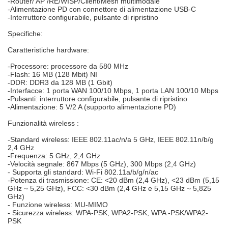
-Router/ AP /RE/WISP/Client/Mesh multimodale
-Alimentazione PD con connettore di alimentazione USB-C
-Interruttore configurabile, pulsante di ripristino
Specifiche:
Caratteristiche hardware:
-Processore: processore da 580 MHz
-Flash: 16 MB (128 Mbit) NI
-DDR: DDR3 da 128 MB (1 Gbit)
-Interfacce: 1 porta WAN 100/10 Mbps, 1 porta LAN 100/10 Mbps
-Pulsanti: interruttore configurabile, pulsante di ripristino
-Alimentazione: 5 V/2 A (supporto alimentazione PD)
Funzionalità wireless :
-Standard wireless: IEEE 802.11ac/n/a 5 GHz, IEEE 802.11n/b/g
2,4 GHz
-Frequenza: 5 GHz, 2,4 GHz
-Velocità segnale: 867 Mbps (5 GHz), 300 Mbps (2,4 GHz)
- Supporta gli standard: Wi-Fi 802.11a/b/g/n/ac
-Potenza di trasmissione: CE: <20 dBm (2,4 GHz), <23 dBm (5,15
GHz ~ 5,25 GHz), FCC: <30 dBm (2,4 GHz e 5,15 GHz ~ 5,825
GHz)
- Funzione wireless: MU-MIMO
- Sicurezza wireless: WPA-PSK, WPA2-PSK, WPA -PSK/WPA2-
PSK