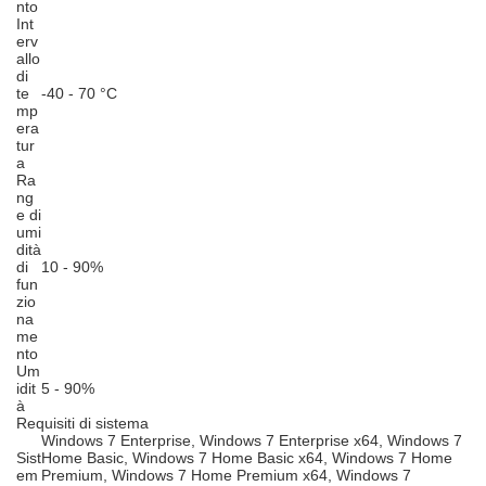
nto
Int
erv
allo
di
te
-40 - 70 °C
mp
era
tur
a
Ra
ng
e di
umi
dità
di
10 - 90%
fun
zio
na
me
nto
Um
idit
5 - 90%
à
Requisiti di sistema
Windows 7 Enterprise, Windows 7 Enterprise x64, Windows 7
Sist
Home Basic, Windows 7 Home Basic x64, Windows 7 Home
em
Premium, Windows 7 Home Premium x64, Windows 7