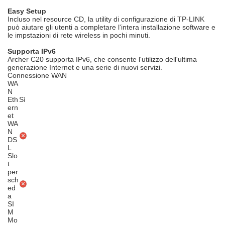
Easy Setup
Incluso nel resource CD, la utility di configurazione di TP-LINK
può aiutare gli utenti a completare l'intera installazione software e
le impstazioni di rete wireless in pochi minuti.
Supporta IPv6
Archer C20 supporta IPv6, che consente l'utilizzo dell'ultima
generazione Internet e una serie di nuovi servizi.
Connessione WAN
WA
N
Eth
Sì
ern
et
WA
N
DS
L
Slo
t
per
sch
ed
a
SI
M
Mo