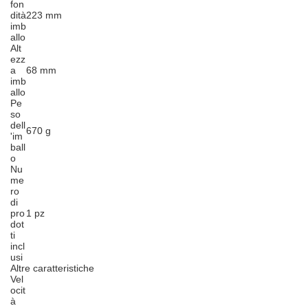
fon
dità
223 mm
imb
allo
Alt
ezz
a
68 mm
imb
allo
Pe
so
dell
670 g
'im
ball
o
Nu
me
ro
di
pro
1 pz
dot
ti
incl
usi
Altre caratteristiche
Vel
ocit
à