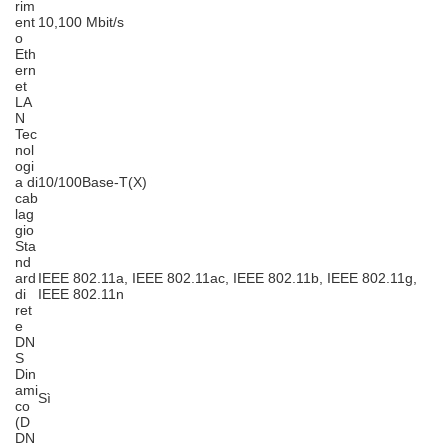
rim
ent
10,100 Mbit/s
o
Eth
ern
et
LA
N
Tec
nol
ogi
a di
10/100Base-T(X)
cab
lag
gio
Sta
nd
ard
IEEE 802.11a, IEEE 802.11ac, IEEE 802.11b, IEEE 802.11g,
di
IEEE 802.11n
ret
e
DN
S
Din
ami
Sì
co
(D
DN