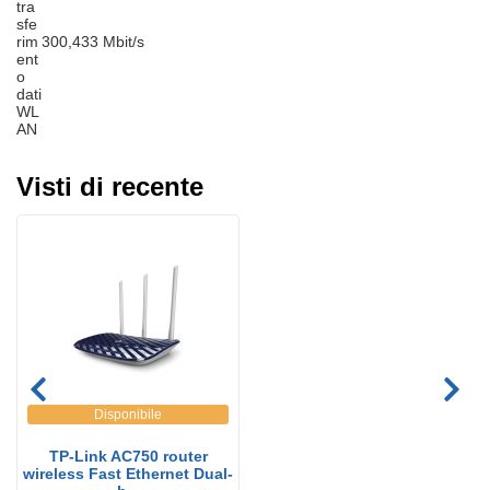
tra
sfe
rim
300,433 Mbit/s
ent
o
dati
WL
AN
Visti di recente
Disponibile
TP-Link AC750 router
wireless Fast Ethernet Dual-