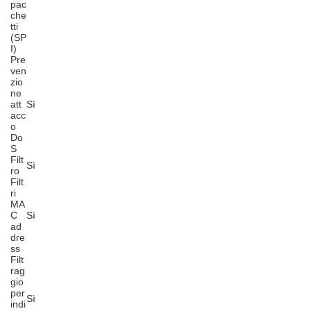
pac
che
tti
(SP
I)
Pre
ven
zio
ne
att
Sì
acc
o
Do
S
Filt
Sì
ro
Filt
ri
MA
C
Sì
ad
dre
ss
Filt
rag
gio
per
Sì
indi