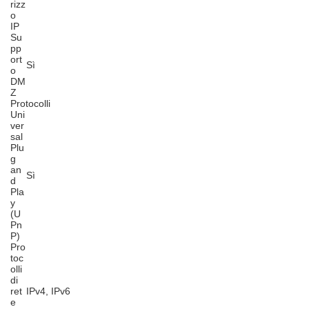
rizz
o
IP
Su
pp
ort
Sì
o
DM
Z
Protocolli
Uni
ver
sal
Plu
g
an
Sì
d
Pla
y
(U
Pn
P)
Pro
toc
olli
di
ret
IPv4, IPv6
e