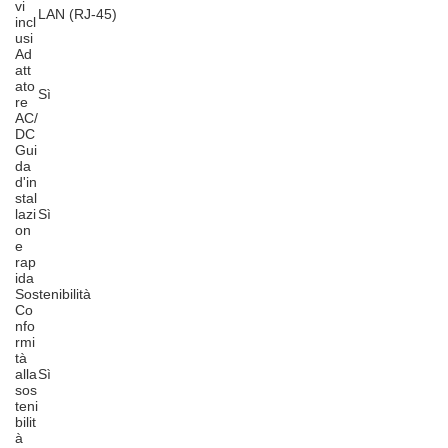
vi
LAN (RJ-45)
incl
usi
Ad
att
ato
Sì
re
AC/
DC
Gui
da
d'in
stal
lazi
Sì
on
e
rap
ida
Sostenibilità
Co
nfo
rmi
tà
alla
Sì
sos
teni
bilit
à