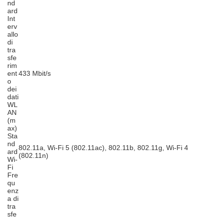
nd
ard
Int
erv
allo
di
tra
sfe
rim
ent
433 Mbit/s
o
dei
dati
WL
AN
(m
ax)
Sta
nd
802.11a, Wi-Fi 5 (802.11ac), 802.11b, 802.11g, Wi-Fi 4
ard
(802.11n)
Wi-
Fi
Fre
qu
enz
a di
tra
sfe