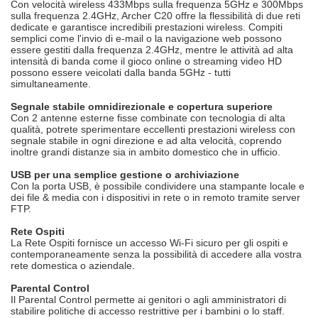
Con velocità wireless 433Mbps sulla frequenza 5GHz e 300Mbps
sulla frequenza 2.4GHz, Archer C20 offre la flessibilità di due reti
dedicate e garantisce incredibili prestazioni wireless. Compiti
semplici come l'invio di e-mail o la navigazione web possono
essere gestiti dalla frequenza 2.4GHz, mentre le attività ad alta
intensità di banda come il gioco online o streaming video HD
possono essere veicolati dalla banda 5GHz - tutti
simultaneamente.
Segnale stabile omnidirezionale e copertura superiore
Con 2 antenne esterne fisse combinate con tecnologia di alta
qualità, potrete sperimentare eccellenti prestazioni wireless con
segnale stabile in ogni direzione e ad alta velocità, coprendo
inoltre grandi distanze sia in ambito domestico che in ufficio.
USB per una semplice gestione o archiviazione
Con la porta USB, è possibile condividere una stampante locale e
dei file & media con i dispositivi in rete o in remoto tramite server
FTP.
Rete Ospiti
La Rete Ospiti fornisce un accesso Wi-Fi sicuro per gli ospiti e
contemporaneamente senza la possibilità di accedere alla vostra
rete domestica o aziendale.
Parental Control
Il Parental Control permette ai genitori o agli amministratori di
stabilire politiche di accesso restrittive per i bambini o lo staff.