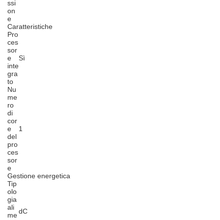
ssi
on
e
Caratteristiche
Pro
ces
sor
e
Sì
inte
gra
to
Nu
me
ro
di
cor
e
1
del
pro
ces
sor
e
Gestione energetica
Tip
olo
gia
ali
dC
me