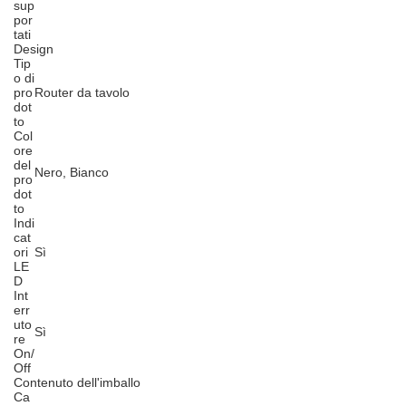
sup
por
tati
Design
Tip
o di
pro
Router da tavolo
dot
to
Col
ore
del
Nero, Bianco
pro
dot
to
Indi
cat
ori
Sì
LE
D
Int
err
uto
Sì
re
On/
Off
Contenuto dell'imballo
Ca