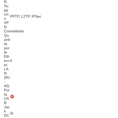
N
Su
pp
ort
PPTP, L2TP, IPSec
o
VP
N
Connettività
Qu
anti
tà
por
te
Eth
ern
4
et
LA
N
(RJ
-
45)
Por
ta
US
B
Jac
k
Sì
DC