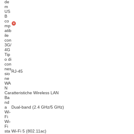
de
m
US
B
co
mp
atib
ile
con
3G/
4G
Tip
o di
con
nes
RJ-45
sio
ne
WA
N
Caratteristiche Wireless LAN
Ba
nd
a
Dual-band (2.4 GHz/5 GHz)
Wi-
Fi
Wi-
Fi
sta
Wi-Fi 5 (802.11ac)