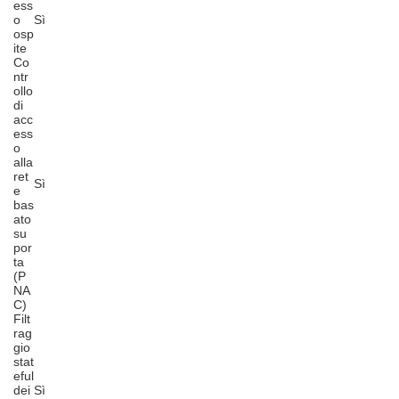
ess
o
Sì
osp
ite
Co
ntr
ollo
di
acc
ess
o
alla
ret
Sì
e
bas
ato
su
por
ta
(P
NA
C)
Filt
rag
gio
stat
eful
dei
Sì