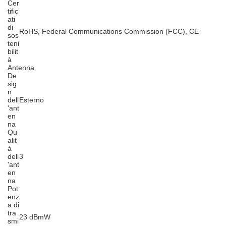
Cer
tific
ati
di
RoHS, Federal Communications Commission (FCC), CE
sos
teni
bilit
à
Antenna
De
sig
n
dell
Esterno
'ant
en
na
Qu
alit
à
dell
3
'ant
en
na
Pot
enz
a di
tra
23 dBmW
smi