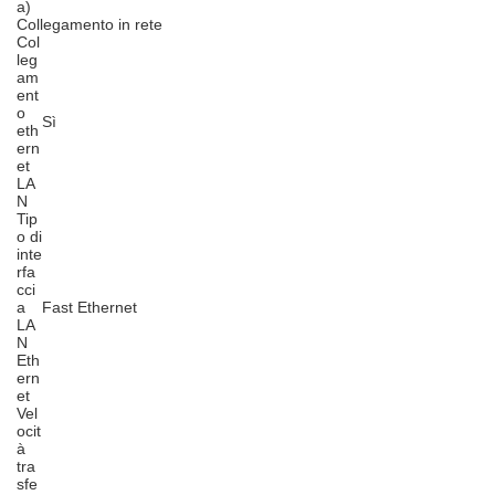
a)
Collegamento in rete
Col
leg
am
ent
o
Sì
eth
ern
et
LA
N
Tip
o di
inte
rfa
cci
a
Fast Ethernet
LA
N
Eth
ern
et
Vel
ocit
à
tra
sfe