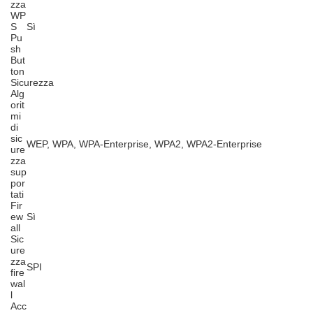
zza
WP
S
Sì
Pu
sh
But
ton
Sicurezza
Alg
orit
mi
di
sic
WEP, WPA, WPA-Enterprise, WPA2, WPA2-Enterprise
ure
zza
sup
por
tati
Fir
ew
Sì
all
Sic
ure
zza
SPI
fire
wal
l
Acc