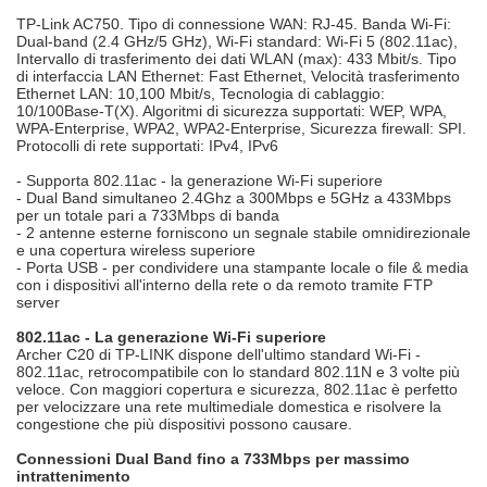
TP-Link AC750. Tipo di connessione WAN: RJ-45. Banda Wi-Fi:
Dual-band (2.4 GHz/5 GHz), Wi-Fi standard: Wi-Fi 5 (802.11ac),
Intervallo di trasferimento dei dati WLAN (max): 433 Mbit/s. Tipo
di interfaccia LAN Ethernet: Fast Ethernet, Velocità trasferimento
Ethernet LAN: 10,100 Mbit/s, Tecnologia di cablaggio:
10/100Base-T(X). Algoritmi di sicurezza supportati: WEP, WPA,
WPA-Enterprise, WPA2, WPA2-Enterprise, Sicurezza firewall: SPI.
Protocolli di rete supportati: IPv4, IPv6
- Supporta 802.11ac - la generazione Wi-Fi superiore
- Dual Band simultaneo 2.4Ghz a 300Mbps e 5GHz a 433Mbps
per un totale pari a 733Mbps di banda
- 2 antenne esterne forniscono un segnale stabile omnidirezionale
e una copertura wireless superiore
- Porta USB - per condividere una stampante locale o file & media
con i dispositivi all'interno della rete o da remoto tramite FTP
server
802.11ac - La generazione Wi-Fi superiore
Archer C20 di TP-LINK dispone dell'ultimo standard Wi-Fi -
802.11ac, retrocompatibile con lo standard 802.11N e 3 volte più
veloce. Con maggiori copertura e sicurezza, 802.11ac è perfetto
per velocizzare una rete multimediale domestica e risolvere la
congestione che più dispositivi possono causare.
Connessioni Dual Band fino a 733Mbps per massimo
intrattenimento