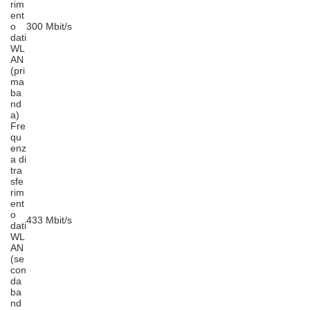
rim
ent
o
300 Mbit/s
dati
WL
AN
(pri
ma
ba
nd
a)
Fre
qu
enz
a di
tra
sfe
rim
ent
o
433 Mbit/s
dati
WL
AN
(se
con
da
ba
nd