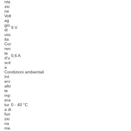
nta
zio
ne
Volt
ag
gio
9 V
di
usc
ita
Cor
ren
te
0,6 A
d'u
scit
a
Condizioni ambientali
Int
erv
allo
te
mp
era
tur
0 - 40 °C
a di
fun
zio
na
me