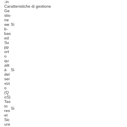
-in
Caratteristiche di gestione
Ge
stio
ne
we
Sì
b-
bas
ed
Su
pp
ort
o
qu
alit
à
Sì
del
ser
vizi
o
(Q
oS)
Tas
to
Sì
res
et
Sic
ure