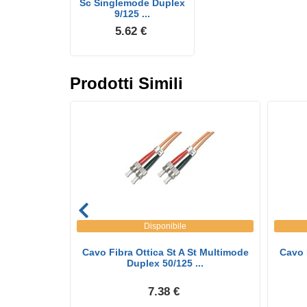
Sc Singlemode Duplex
9/125 ...
5.62 €
Prodotti Simili
Disponibile
c Multimode
Cavo Fibra Ottica St A St Multimode
Cavo 
..
Duplex 50/125 ...
7.38 €