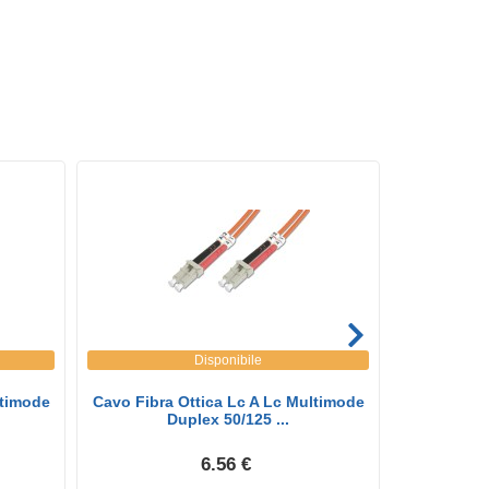
Disponibile
ltimode
Cavo Fibra Ottica Lc A Lc Multimode
Cavo Fibra
Duplex 50/125 ...
D
6.56 €