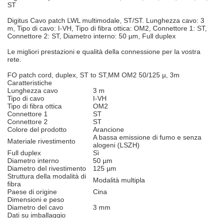
ST
Digitus Cavo patch LWL multimodale, ST/ST. Lunghezza cavo: 3
m, Tipo di cavo: I-VH, Tipo di fibra ottica: OM2, Connettore 1: ST,
Connettore 2: ST, Diametro interno: 50 µm, Full duplex
Le migliori prestazioni e qualità della connessione per la vostra
rete.
FO patch cord, duplex, ST to ST,MM OM2 50/125 µ, 3m
Caratteristiche
Lunghezza cavo
3 m
Tipo di cavo
I-VH
Tipo di fibra ottica
OM2
Connettore 1
ST
Connettore 2
ST
Colore del prodotto
Arancione
A bassa emissione di fumo e senza
Materiale rivestimento
alogeni (LSZH)
Full duplex
Sì
Diametro interno
50 µm
Diametro del rivestimento
125 µm
Struttura della modalità di
Modalità multipla
fibra
Paese di origine
Cina
Dimensioni e peso
Diametro del cavo
3 mm
Dati su imballaggio