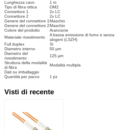
Lunghezza cavo
1 m
Tipo di fibra ottica
OM2
Connettore 1
2x LC
Connettore 2
2x LC
Genere del connettore 1
Maschio
Genere del connettore 2
Maschio
Colore del prodotto
Arancione
A bassa emissione di fumo e senza
Materiale rivestimento
alogeni (LSZH)
Full duplex
Sì
Diametro interno
50 µm
Diametro del
125 µm
rivestimento
Struttura della modalità
Modalità multipla
di fibra
Dati su imballaggio
Quantità per pacco
1 pz
Visti di recente