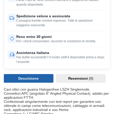
Carta, PayPal, Nexi, bonifico bancario e pagamento rateale,
quando disponibile.
Spedizione veloce e assicurata
Consegna tramite corriere espresso. Tutte le spedizioni
viaggiano assicurate.
Reso entro 30 giorni
Per i clienti consumatori, secondo le condizioni di vendita.
Assistenza italiana
Hai dubbi sul prodotto? Il nostro staff è disponibile prima e dopo
l’acquisto.
Descrizione
Recensioni
(0)
Cavi ottici con guaina Halogenfree LSZH Singlemode.
Connettori APC (angolato 8° Angled Physical Contact), adatto per
applicazioni FTTH.
Confezionati singolarmente con test report per garantire uso
ottimale in campi come telecomunicazioni, cablaggio in armadi
rack, applicazioni industriali e uso Home.
Connettore 1: LC/APC Simplex