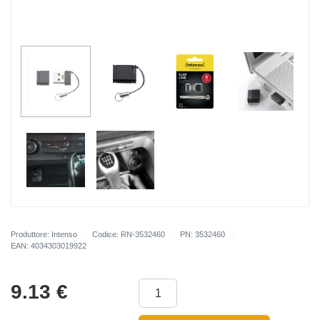
Produttore: Intenso
Codice: RN-3532460
PN: 3532460
EAN: 4034303019922
9.13
€