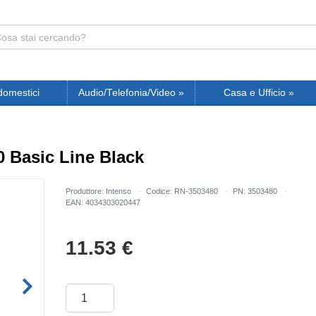
domestici
Audio/Telefonia/Video
»
Casa e Ufficio
»
0 Basic Line Black
Produttore: Intenso
Codice: RN-3503480
PN: 3503480
EAN: 4034303020447
11.53
€