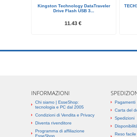
Gb Usb3.0
Kingston Technology DataTraveler
TECH1
Bl...
Drive Flash USB 3...
11.43 €
INFORMAZIONI
SPEDIZIO
Chi siamo | EsseShop:
Pagamenti
tecnologia e PC dal 2005
Carta del 
Condizioni di Vendita e Privacy
Spedizioni
Diventa rivenditore
Disponibilità
Programma di affiliazione
Reso facile 
EsseShop