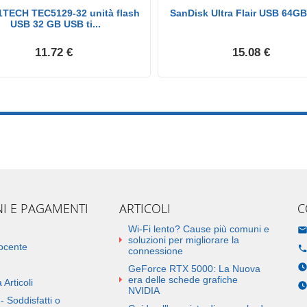
TECH TEC5129-32 unità flash
SanDisk Ultra Flair USB 64GB
USB 32 GB USB ti...
11.72 €
15.08 €
NI E PAGAMENTI
ARTICOLI
C
Wi-Fi lento? Cause più comuni e
soluzioni per migliorare la
docente
connessione
GeForce RTX 5000: La Nuova
era delle schede grafiche
 Articoli
NVIDIA
- Soddisfatti o