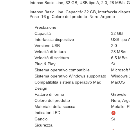
Intenso Basic Line, 32 GB, USB tipo A, 2.0, 28 MB/s, G
Intenso Basic Line. Capacità: 32 GB, Interfaccia disposi
Peso: 16 g. Colore del prodotto: Nero, Argento
Prestazione
Capacità
32 GB
Interfaccia dispositivo
USB tipo 
Versione USB
2.0
Velocità di lettura
28 MB/s
Velocità di scrittura
6,5 MB/s
Plug & Play
Sì
Sistema operativo compatibile
Microsoft
Sistema operativo Windows supportato
Windows 1
Compatibilità sistema operativo Mac
MacOS
Design
Fattore di forma
Girevole
Colore del prodotto
Nero, Arg
Materiale della scocca
Metallo, P
Indicatori LED
Gancio
Sì
Sicurezza