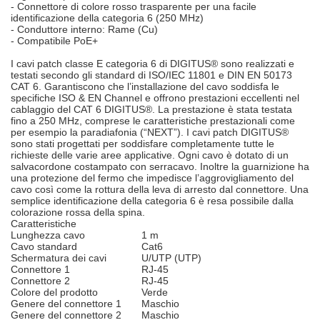
- Connettore di colore rosso trasparente per una facile
identificazione della categoria 6 (250 MHz)
- Conduttore interno: Rame (Cu)
- Compatibile PoE+
I cavi patch classe E categoria 6 di DIGITUS® sono realizzati e
testati secondo gli standard di ISO/IEC 11801 e DIN EN 50173
CAT 6. Garantiscono che l’installazione del cavo soddisfa le
specifiche ISO & EN Channel e offrono prestazioni eccellenti nel
cablaggio del CAT 6 DIGITUS®. La prestazione è stata testata
fino a 250 MHz, comprese le caratteristiche prestazionali come
per esempio la paradiafonia (“NEXT”). I cavi patch DIGITUS®
sono stati progettati per soddisfare completamente tutte le
richieste delle varie aree applicative. Ogni cavo è dotato di un
salvacordone costampato con serracavo. Inoltre la guarnizione ha
una protezione del fermo che impedisce l’aggrovigliamento del
cavo così come la rottura della leva di arresto dal connettore. Una
semplice identificazione della categoria 6 è resa possibile dalla
colorazione rossa della spina.
Caratteristiche
Lunghezza cavo
1 m
Cavo standard
Cat6
Schermatura dei cavi
U/UTP (UTP)
Connettore 1
RJ-45
Connettore 2
RJ-45
Colore del prodotto
Verde
Genere del connettore 1
Maschio
Genere del connettore 2
Maschio