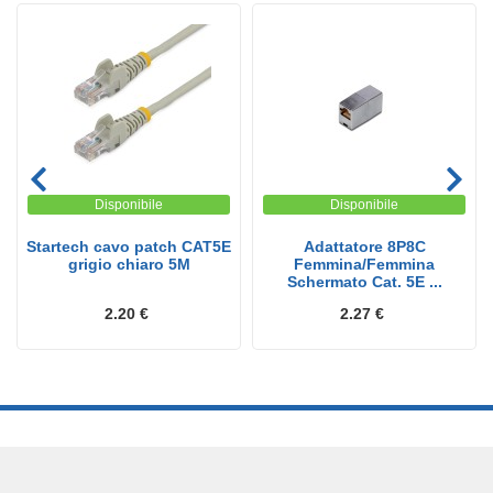
Disponibile
Disponibile
Startech cavo patch CAT5E
Adattatore 8P8C
grigio chiaro 5M
Femmina/Femmina
Schermato Cat. 5E ...
2.20 €
2.27 €