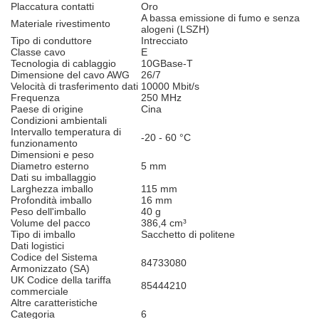
Placcatura contatti
Oro
A bassa emissione di fumo e senza
Materiale rivestimento
alogeni (LSZH)
Tipo di conduttore
Intrecciato
Classe cavo
E
Tecnologia di cablaggio
10GBase-T
Dimensione del cavo AWG
26/7
Velocità di trasferimento dati
10000 Mbit/s
Frequenza
250 MHz
Paese di origine
Cina
Condizioni ambientali
Intervallo temperatura di
-20 - 60 °C
funzionamento
Dimensioni e peso
Diametro esterno
5 mm
Dati su imballaggio
Larghezza imballo
115 mm
Profondità imballo
16 mm
Peso dell'imballo
40 g
Volume del pacco
386,4 cm³
Tipo di imballo
Sacchetto di politene
Dati logistici
Codice del Sistema
84733080
Armonizzato (SA)
UK Codice della tariffa
85444210
commerciale
Altre caratteristiche
Categoria
6