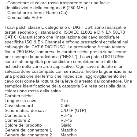
- Connettore di colore rosso trasparente per una facile
identificazione della categoria 6 (250 MHz)
- Conduttore interno: Rame (Cu)
- Compatibile PoE+
I cavi patch classe E categoria 6 di DIGITUS® sono realizzati e
testati secondo gli standard di ISO/IEC 11801 e DIN EN 50173
CAT 6. Garantiscono che l’installazione del cavo soddisfa le
specifiche ISO & EN Channel e offrono prestazioni eccellenti nel
cablaggio del CAT 6 DIGITUS®. La prestazione è stata testata
fino a 250 MHz, comprese le caratteristiche prestazionali come
per esempio la paradiafonia (“NEXT”). I cavi patch DIGITUS®
sono stati progettati per soddisfare completamente tutte le
richieste delle varie aree applicative. Ogni cavo è dotato di un
salvacordone costampato con serracavo. Inoltre la guarnizione ha
una protezione del fermo che impedisce l’aggrovigliamento del
cavo così come la rottura della leva di arresto dal connettore. Una
semplice identificazione della categoria 6 è resa possibile dalla
colorazione rossa della spina.
Caratteristiche
Lunghezza cavo
2 m
Cavo standard
Cat6
Schermatura dei cavi
U/UTP (UTP)
Connettore 1
RJ-45
Connettore 2
RJ-45
Colore del prodotto
Giallo
Genere del connettore 1
Maschio
Genere del connettore 2
Maschio