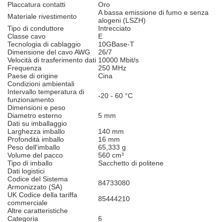
Placcatura contatti
Oro
A bassa emissione di fumo e senza
Materiale rivestimento
alogeni (LSZH)
Tipo di conduttore
Intrecciato
Classe cavo
E
Tecnologia di cablaggio
10GBase-T
Dimensione del cavo AWG
26/7
Velocità di trasferimento dati
10000 Mbit/s
Frequenza
250 MHz
Paese di origine
Cina
Condizioni ambientali
Intervallo temperatura di
-20 - 60 °C
funzionamento
Dimensioni e peso
Diametro esterno
5 mm
Dati su imballaggio
Larghezza imballo
140 mm
Profondità imballo
16 mm
Peso dell'imballo
65,333 g
Volume del pacco
560 cm³
Tipo di imballo
Sacchetto di politene
Dati logistici
Codice del Sistema
84733080
Armonizzato (SA)
UK Codice della tariffa
85444210
commerciale
Altre caratteristiche
Categoria
6