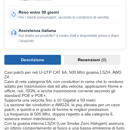
Reso entro 30 giorni
Per i clienti consumatori, secondo le condizioni di vendita.
Assistenza italiana
Hai dubbi sul prodotto? Il nostro staff è disponibile prima e dopo
l’acquisto.
Descrizione
Recensioni
(0)
Cavi patch per reti U-UTP CAT 6A, 500 Mhz guaina LSZH, AWG
24.
Cavo di rete categoria 6A, con conduttori in rame che lo rendono
adatto per trasmissioni dati ad alta velocitа, applicazioni Home e
ufficio, reti, ISDN, e anche trasmissione corrente secondo gli
standard POE e POE+.
Supporta una velocitа fino a 10 Gigabit a 50 metri.
La sezione dei conduttori и AWG24, la piщ elevata per un cavo
patch, e quindi и in grado di fornire le migliori prestazioni.
La frequenza di 500 Mhz, doppia rispetto a alla categoria 6,
assicura minori interferenze.
Con la guaina interna LSZH (Low Smoke Zero Halogen) assicura
un ottimo comportamento al fuoco e una bassa emissione di fumi.