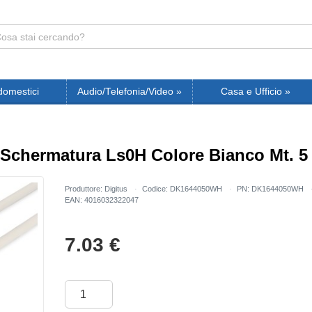
domestici
Audio/Telefonia/Video
»
Casa e Ufficio
»
 Schermatura Ls0H Colore Bianco Mt. 5
Produttore: Digitus
Codice: DK1644050WH
PN: DK1644050WH
EAN: 4016032322047
7.03
€