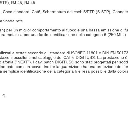
-STP), RJ-45, RJ-45
, Cavo standard: Cat6, Schermatura dei cavi: S/FTP (S-STP), Connetto
a vostra rete.
n) per un miglior comportamento al fuoco e una bassa emissione di fu
ra metallica per una facile identificazione della categoria 6 (250 Mhz)
lizzati e testati secondo gli standard di ISO/IEC 11801 e DIN EN 50173
stazioni eccellenti nel cablaggio del CAT 6 DIGITUS®. La prestazione è
iafonia (“NEXT”). I cavi patch DIGITUS® sono stati progettati per soddi
stampato con serracavo. Inoltre la guarnizione ha una protezione del f
a semplice identificazione della categoria 6 è resa possibile dalla color
TP)