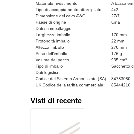
Materiale rivestimento
A bassa emi
Tipo di accoppiamento attorcigliato
4x2
Dimensione del cavo AWG
27/7
Paese di origine
Cina
Dati su imballaggio
Larghezza imballo
170 mm
Profondità imballo
22 mm
Altezza imballo
270 mm
Peso dell'imballo
176 g
Volume del pacco
935 cm³
Tipo di imballo
Sacchetto di
Dati logistici
Codice del Sistema Armonizzato (SA)
84733080
UK Codice della tariffa commerciale
85444210
Visti di recente