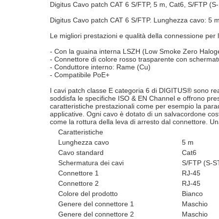
Digitus Cavo patch CAT 6 S/FTP, 5 m, Cat6, S/FTP (S
Digitus Cavo patch CAT 6 S/FTP. Lunghezza cavo: 5 m
Le migliori prestazioni e qualità della connessione per l
- Con la guaina interna LSZH (Low Smoke Zero Haloge
- Connettore di colore rosso trasparente con schermatu
- Conduttore interno: Rame (Cu)
- Compatibile PoE+
I cavi patch classe E categoria 6 di DIGITUS® sono rea
soddisfa le specifiche ISO & EN Channel e offrono pre
caratteristiche prestazionali come per esempio la parad
applicative. Ogni cavo è dotato di un salvacordone co
come la rottura della leva di arresto dal connettore. Un
Caratteristiche
Lunghezza cavo
5 m
Cavo standard
Cat6
Schermatura dei cavi
S/FTP (S-S
Connettore 1
RJ-45
Connettore 2
RJ-45
Colore del prodotto
Bianco
Genere del connettore 1
Maschio
Genere del connettore 2
Maschio