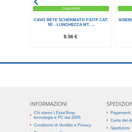
Disponibile
6 Doppia
CAVO RETE SCHERMATO F/UTP CAT.
AISENS
olo...
5E - LUNGHEZZA MT. ...
8.56 €
INFORMAZIONI
SPEDIZIO
Chi siamo | EsseShop:
Pagamenti
tecnologia e PC dal 2005
Carta del 
Condizioni di Vendita e Privacy
Spedizioni