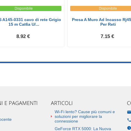
Disponibile
Disponibile
 A145-0331 cavo di rete Grigio
Presa A Muro Ad Incasso Rj45
15 m Cat6a U/...
Per Reti
8.92 €
7.15 €
NI E PAGAMENTI
ARTICOLI
C
Wi-Fi lento? Cause più comuni e
soluzioni per migliorare la
docente
connessione
GeForce RTX 5000: La Nuova