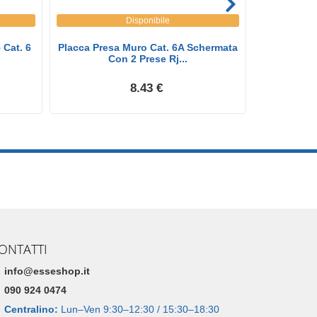
Disponibile
 Cat. 6
Placca Presa Muro Cat. 6A Schermata
Cavo Rete U
Con 2 Prese Rj...
8.43 €
ONTATTI
info@esseshop.it
090 924 0474
Centralino:
Lun–Ven 9:30–12:30 / 15:30–18:30