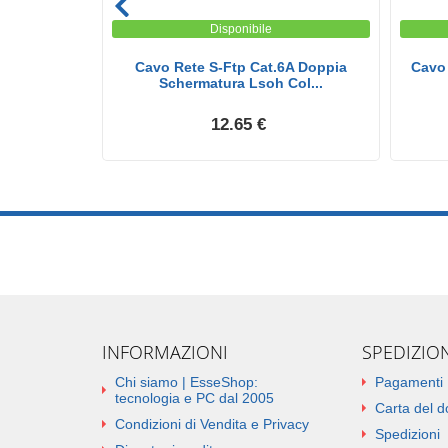
Disponibile
6 Doppia
Cavo Rete S-Ftp Cat.6A Doppia
Cavo 
olo...
Schermatura Lsoh Col...
12.65 €
INFORMAZIONI
SPEDIZIO
Chi siamo | EsseShop:
Pagamenti
tecnologia e PC dal 2005
Carta del 
Condizioni di Vendita e Privacy
Spedizioni