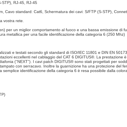
S-STP), RJ-45, RJ-45
m, Cavo standard: Cat6, Schermatura dei cavi: S/FTP (S-STP), Connett
a vostra rete.
n) per un miglior comportamento al fuoco e una bassa emissione di fu
ra metallica per una facile identificazione della categoria 6 (250 Mhz)
lizzati e testati secondo gli standard di ISO/IEC 11801 e DIN EN 50173
stazioni eccellenti nel cablaggio del CAT 6 DIGITUS®. La prestazione è
iafonia (“NEXT”). I cavi patch DIGITUS® sono stati progettati per soddi
stampato con serracavo. Inoltre la guarnizione ha una protezione del f
a semplice identificazione della categoria 6 è resa possibile dalla color
TP)