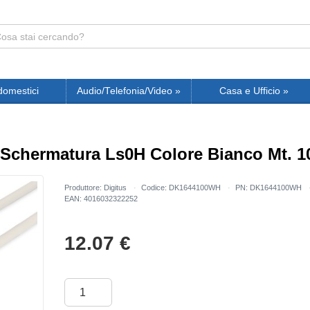
domestici
Audio/Telefonia/Video
»
Casa e Ufficio
»
 Schermatura Ls0H Colore Bianco Mt. 1
Produttore: Digitus
Codice: DK1644100WH
PN: DK1644100WH
EAN: 4016032322252
12.07
€