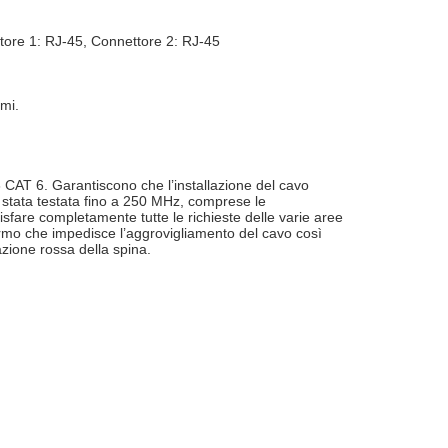
ore 1: RJ-45, Connettore 2: RJ-45
mi.
 CAT 6. Garantiscono che l’installazione del cavo
 stata testata fino a 250 MHz, comprese le
sfare completamente tutte le richieste delle varie aree
ermo che impedisce l’aggrovigliamento del cavo così
azione rossa della spina.