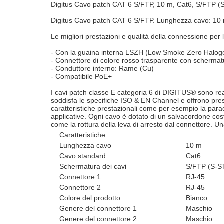
Digitus Cavo patch CAT 6 S/FTP, 10 m, Cat6, S/FTP (
Digitus Cavo patch CAT 6 S/FTP. Lunghezza cavo: 10 
Le migliori prestazioni e qualità della connessione per l
- Con la guaina interna LSZH (Low Smoke Zero Haloge
- Connettore di colore rosso trasparente con schermatu
- Conduttore interno: Rame (Cu)
- Compatibile PoE+
I cavi patch classe E categoria 6 di DIGITUS® sono rea
soddisfa le specifiche ISO & EN Channel e offrono pre
caratteristiche prestazionali come per esempio la parad
applicative. Ogni cavo è dotato di un salvacordone co
come la rottura della leva di arresto dal connettore. Un
Caratteristiche
Lunghezza cavo
10 m
Cavo standard
Cat6
Schermatura dei cavi
S/FTP (S-S
Connettore 1
RJ-45
Connettore 2
RJ-45
Colore del prodotto
Bianco
Genere del connettore 1
Maschio
Genere del connettore 2
Maschio