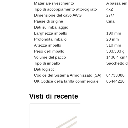
Materiale rivestimento
A bassa emi
Tipo di accoppiamento attorcigliato
4x2
Dimensione del cavo AWG
27/7
Paese di origine
Cina
Dati su imballaggio
Larghezza imballo
190 mm
Profondità imballo
28 mm
Altezza imballo
310 mm
Peso dell'imballo
333,333 g
Volume del pacco
1436,4 cm³
Tipo di imballo
Sacchetto di
Dati logistici
Codice del Sistema Armonizzato (SA)
84733080
UK Codice della tariffa commerciale
85444210
Visti di recente