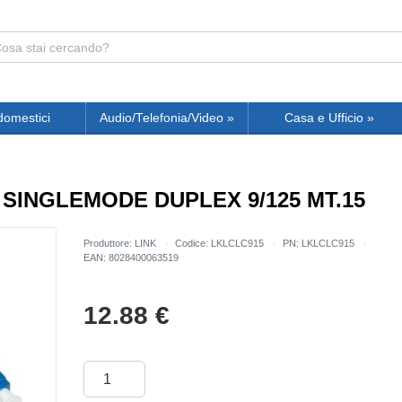
domestici
Audio/Telefonia/Video
»
Casa e Ufficio
»
 SINGLEMODE DUPLEX 9/125 MT.15
Produttore: LINK
Codice: LKLCLC915
PN: LKLCLC915
EAN: 8028400063519
12.88
€