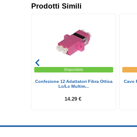
Prodotti Simili
Disponibile
c Multimode
Confezione 12 Adattatori Fibra Ottica
Cavo F
..
Lc/Lc Multim...
14.29 €