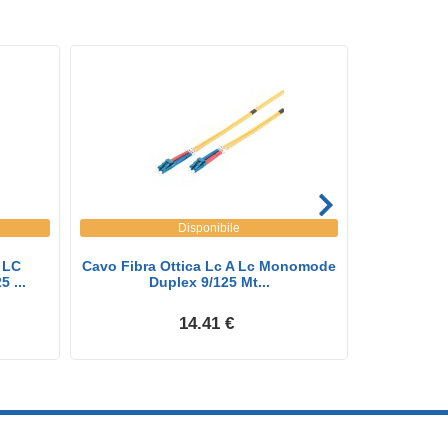
Disponibile
 LC
Cavo Fibra Ottica Lc A Lc Monomode
Modulo Min
 ...
Duplex 9/125 Mt...
D
14.41 €