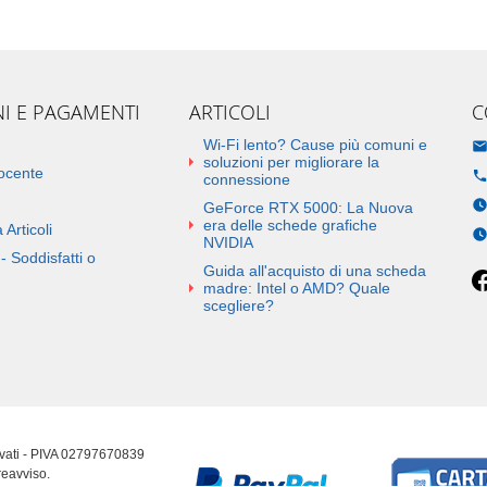
NI E PAGAMENTI
ARTICOLI
C
Wi-Fi lento? Cause più comuni e
soluzioni per migliorare la
docente
connessione
GeForce RTX 5000: La Nuova
era delle schede grafiche
 Articoli
NVIDIA
- Soddisfatti o
Guida all'acquisto di una scheda
madre: Intel o AMD? Quale
scegliere?
ervati - PIVA 02797670839
reavviso.