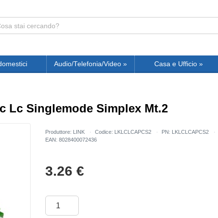
domestici
Audio/Telefonia/Video
»
Casa e Ufficio
»
pc Lc Singlemode Simplex Mt.2
Produttore: LINK
Codice: LKLCLCAPCS2
PN: LKLCLCAPCS2
EAN: 8028400072436
3.26
€