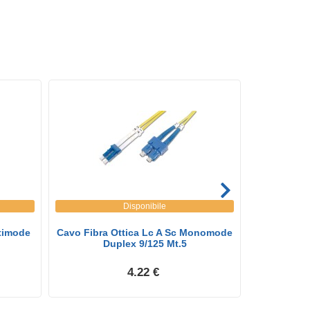
Disponibile
ltimode
Cavo Fibra Ottica Lc A Sc Monomode
Cavo Fibra
Duplex 9/125 Mt.5
D
4.22 €