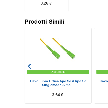
3.26 €
Prodotti Simili
Disponibile
c A Apc Lc
Cavo Fibra Ottica Apc Sc A Apc Sc
Cavo 
...
Singlemode Simpl...
3.64 €