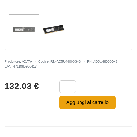
Produttore: ADATA
Codice: RN-AD5U48008G-S
PN: AD5U48008G-S
EAN: 4711085936417
132.03
€
Aggiungi al carrello