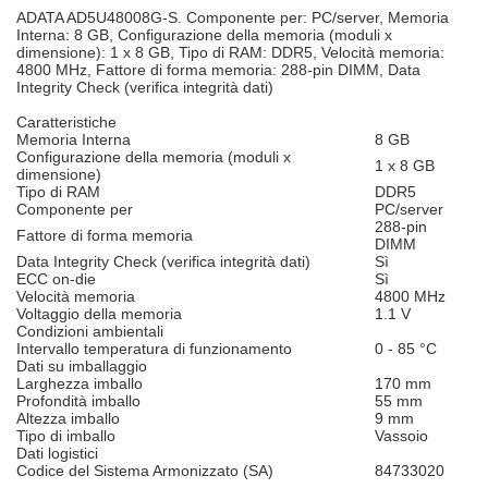
ADATA AD5U48008G-S. Componente per: PC/server, Memoria
Interna: 8 GB, Configurazione della memoria (moduli x
dimensione): 1 x 8 GB, Tipo di RAM: DDR5, Velocità memoria:
4800 MHz, Fattore di forma memoria: 288-pin DIMM, Data
Integrity Check (verifica integrità dati)
Caratteristiche
Memoria Interna
8 GB
Configurazione della memoria (moduli x
1 x 8 GB
dimensione)
Tipo di RAM
DDR5
Componente per
PC/server
288-pin
Fattore di forma memoria
DIMM
Data Integrity Check (verifica integrità dati)
Sì
ECC on-die
Sì
Velocità memoria
4800 MHz
Voltaggio della memoria
1.1 V
Condizioni ambientali
Intervallo temperatura di funzionamento
0 - 85 °C
Dati su imballaggio
Larghezza imballo
170 mm
Profondità imballo
55 mm
Altezza imballo
9 mm
Tipo di imballo
Vassoio
Dati logistici
Codice del Sistema Armonizzato (SA)
84733020