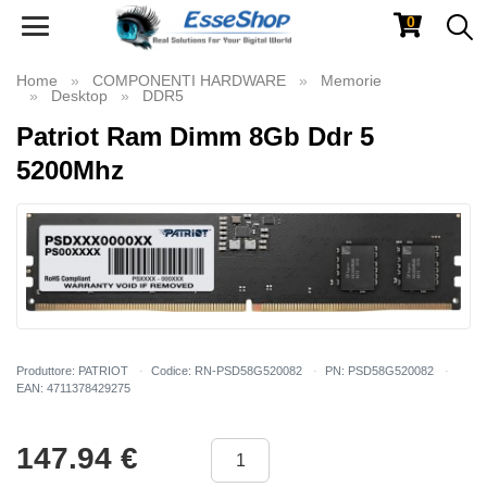
0
Toggle
navigation
Home
COMPONENTI HARDWARE
Memorie
Desktop
DDR5
Patriot Ram Dimm 8Gb Ddr 5
5200Mhz
Produttore: PATRIOT
Codice: RN-PSD58G520082
PN: PSD58G520082
EAN: 4711378429275
147.94
€