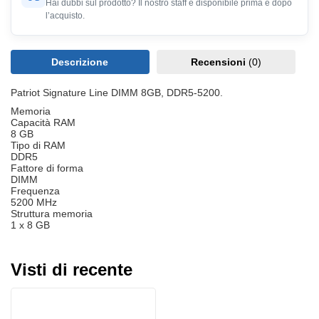
Hai dubbi sul prodotto? Il nostro staff è disponibile prima e dopo
l’acquisto.
Descrizione
Recensioni
(0)
Patriot Signature Line DIMM 8GB, DDR5-5200.
Memoria
Capacità RAM
8 GB
Tipo di RAM
DDR5
Fattore di forma
DIMM
Frequenza
5200 MHz
Struttura memoria
1 x 8 GB
Visti di recente