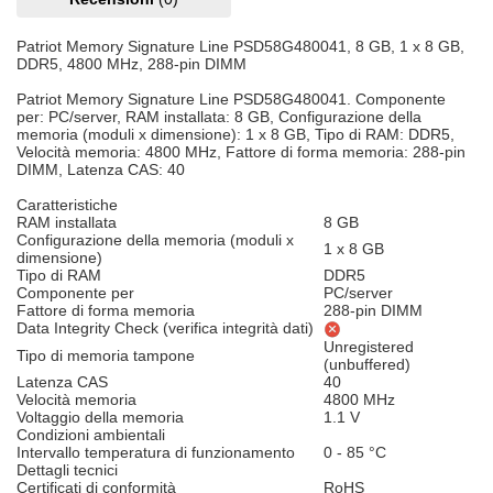
Patriot Memory Signature Line PSD58G480041, 8 GB, 1 x 8 GB,
DDR5, 4800 MHz, 288-pin DIMM
Patriot Memory Signature Line PSD58G480041. Componente
per: PC/server, RAM installata: 8 GB, Configurazione della
memoria (moduli x dimensione): 1 x 8 GB, Tipo di RAM: DDR5,
Velocità memoria: 4800 MHz, Fattore di forma memoria: 288-pin
DIMM, Latenza CAS: 40
Caratteristiche
RAM installata
8 GB
Configurazione della memoria (moduli x
1 x 8 GB
dimensione)
Tipo di RAM
DDR5
Componente per
PC/server
Fattore di forma memoria
288-pin DIMM
Data Integrity Check (verifica integrità dati)
Unregistered
Tipo di memoria tampone
(unbuffered)
Latenza CAS
40
Velocità memoria
4800 MHz
Voltaggio della memoria
1.1 V
Condizioni ambientali
Intervallo temperatura di funzionamento
0 - 85 °C
Dettagli tecnici
Certificati di conformità
RoHS