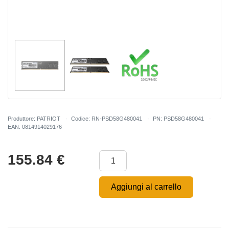
Produttore: PATRIOT
Codice: RN-PSD58G480041
PN: PSD58G480041
EAN: 0814914029176
155.84
€
Aggiungi al carrello