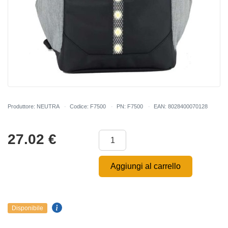
Produttore: NEUTRA
Codice: F7500
PN: F7500
EAN: 8028400070128
27.02
€
Aggiungi al carrello
Disponibile