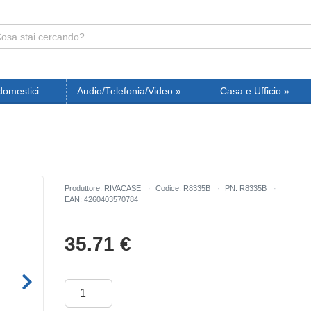
domestici
Audio/Telefonia/Video
»
Casa e Ufficio
»
Produttore: RIVACASE
Codice: R8335B
PN: R8335B
EAN: 4260403570784
35.71
€