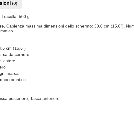
sioni
(0)
 Tracolla, 500 g
re, Capienza massima dimensioni dello schermo: 39,6 cm (15.6"), Numero 
omatico
9,6 cm (15.6")
orsa da corriere
oliestere
ero
gni marca
onocromatico
ì
ì
asca posteriore, Tasca anteriore
ì
ì
ì
ì