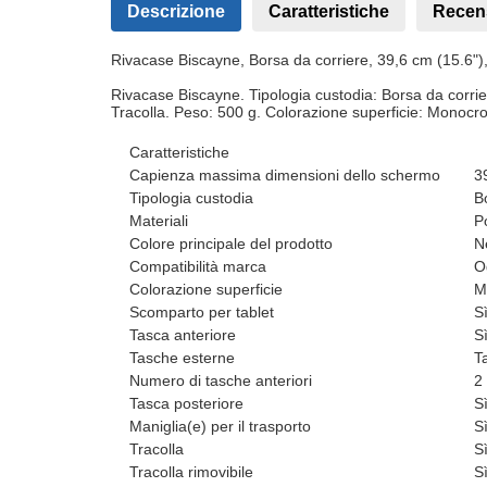
Descrizione
Caratteristiche
Recen
Rivacase Biscayne, Borsa da corriere, 39,6 cm (15.6"),
Rivacase Biscayne. Tipologia custodia: Borsa da corrie
Tracolla. Peso: 500 g. Colorazione superficie: Monocr
Caratteristiche
Capienza massima dimensioni dello schermo
3
Tipologia custodia
B
Materiali
P
Colore principale del prodotto
N
Compatibilità marca
O
Colorazione superficie
M
Scomparto per tablet
S
Tasca anteriore
S
Tasche esterne
T
Numero di tasche anteriori
2
Tasca posteriore
S
Maniglia(e) per il trasporto
S
Tracolla
S
Tracolla rimovibile
S