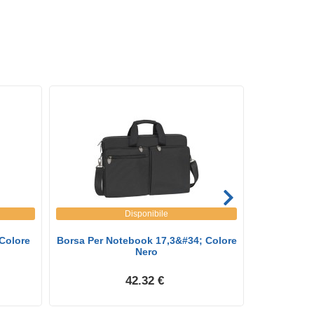
Disponibile
Colore
Borsa Per Notebook 17,3&#34; Colore
Zaino Per
Nero
42.32 €