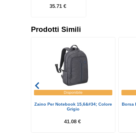
35.71 €
Prodotti Simili
Disponibile
7.3&#34; Eco
Zaino Per Notebook 15,6&#34; Colore
Borsa 
.
Grigio
41.08 €