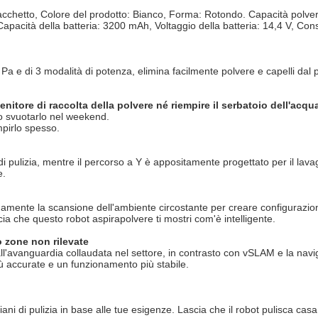
acchetto, Colore del prodotto: Bianco, Forma: Rotondo. Capacità polvere
 Capacità della batteria: 3200 mAh, Voltaggio della batteria: 14,4 V, C
a e di 3 modalità di potenza, elimina facilmente polvere e capelli dal pa
itore di raccolta della polvere né riempire il serbatoio dell'acqu
io svuotarlo nel weekend.
mpirlo spesso.
di pulizia, mentre il percorso a Y è appositamente progettato per il lav
e.
mente la scansione dell'ambiente circostante per creare configurazion
scia che questo robot aspirapolvere ti mostri com'è intelligente.
o zone non rilevate
ll'avanguardia collaudata nel settore, in contrasto con vSLAM e la navi
ù accurate e un funzionamento più stabile.
i di pulizia in base alle tue esigenze. Lascia che il robot pulisca casa