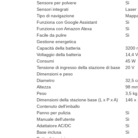
Sensore per polvere
Sì
Sensori integrati
Laser
Tipo di navigazione
Mappa
Funziona con Google Assistant
Sì
Funziona con Amazon Alexa
Sì
Facile da pulire
Sì
Gestione energetica
Capacità della batteria
3200 
Voltaggio della batteria
14,4 V
Consumi
45 W
Tensione di ingresso della stazione di base
20 V
Dimensioni e peso
Diametro
32,5 
Altezza
98 m
Peso
3,5 kg
Dimensioni della stazione base (L x P x A)
146 x
Contenuto dell'imballo
Panno per pulizia
Sì
Manuale dell'utente
Sì
Adattatore AC/DC
Sì
Base inclusa
Sì