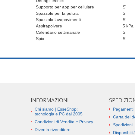
Dettagli tecnici
Supporto per app per cellulare
Sì
Spazzole per la pulizia
Sì
Spazzola lavapavimenti
Sì
Aspirapolvere
5 kPa
Calendario settimanale
Sì
Spia
Sì
INFORMAZIONI
SPEDIZIO
Chi siamo | EsseShop:
Pagamenti
tecnologia e PC dal 2005
Carta del 
Condizioni di Vendita e Privacy
Spedizioni
Diventa rivenditore
Disponibilità