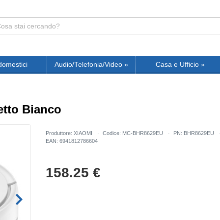
domestici
Audio/Telefonia/Video
»
Casa e Ufficio
»
etto Bianco
Produttore: XIAOMI
Codice: MC-BHR8629EU
PN: BHR8629EU
EAN: 6941812786604
158.25
€