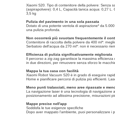
Xiaomi S20. Tipo di contenitore della polvere: Senza s
(aspirapolvere): 0,4 L, Capacità tanica acqua: 0,27 L.
3,5 kg
Pulizia del pavimento in una sola passata
Dotato di una potente ventola di aspirazione* da 5.000 P
una pulizia profonda.
Non occorrerà più svuotare frequentemente il conten
Contenitore di raccolta della polvere da 400 ml*: megl
Serbatoio dell'acqua da 270 ml*: non è necessario rie
Efficienza di pulizia significativamente migliorata
Il percorso a zig-zag garantisce la massima efficienza 
in due direzioni, per rimuovere senza sforzo le macchi
Mappa la tua casa con facilità
Xiaomi Robot Vacuum S20 è in grado di eseguire rapida
Home e pianificare percorsi di pulizia più efficienti. La
Meno punti tralasciati, meno aree ripassate e men
La navigazione laser è una tecnologia di navigazione a
posizionamento ad altissima precisione, misurazioni pi
Mappe precise nell'app
Soddisfa le tue esigenze specifiche
Dopo aver mappato l'ambiente, puoi personalizzare i pian