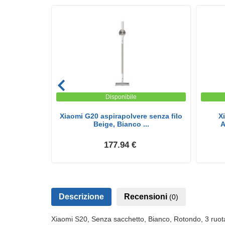
Disponibile
spirapolvere
Xiaomi G20 aspirapolvere senza filo
X
.
Beige, Bianco ...
A
177.94 €
Descrizione
Recensioni
(0)
Xiaomi S20, Senza sacchetto, Bianco, Rotondo, 3 ruota