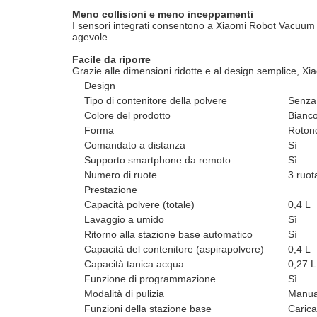
Meno collisioni e meno inceppamenti
I sensori integrati consentono a Xiaomi Robot Vacuum S2
agevole.
Facile da riporre
Grazie alle dimensioni ridotte e al design semplice, Xi
Design
Tipo di contenitore della polvere
Senza
Colore del prodotto
Bianc
Forma
Roton
Comandato a distanza
Sì
Supporto smartphone da remoto
Sì
Numero di ruote
3 ruot
Prestazione
Capacità polvere (totale)
0,4 L
Lavaggio a umido
Sì
Ritorno alla stazione base automatico
Sì
Capacità del contenitore (aspirapolvere)
0,4 L
Capacità tanica acqua
0,27 L
Funzione di programmazione
Sì
Modalità di pulizia
Manua
Funzioni della stazione base
Carica