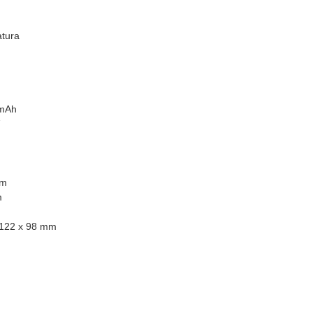
tura
mAh
cm
m
 122 x 98 mm