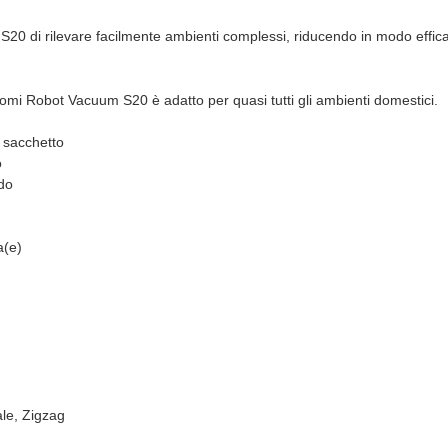
0 di rilevare facilmente ambienti complessi, riducendo in modo efficace 
aomi Robot Vacuum S20 è adatto per quasi tutti gli ambienti domestici.
 sacchetto
o
do
a(e)
le, Zigzag