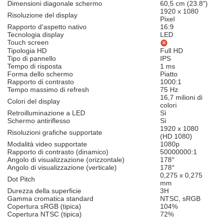
Dimensioni diagonale schermo
60,5 cm (23.8")
1920 x 1080
Risoluzione del display
Pixel
Rapporto d'aspetto nativo
16:9
Tecnologia display
LED
Touch screen
Tipologia HD
Full HD
Tipo di pannello
IPS
Tempo di risposta
1 ms
Forma dello schermo
Piatto
Rapporto di contrasto
1000:1
Tempo massimo di refresh
75 Hz
16,7 milioni di
Colori del display
colori
Retroilluminazione a LED
Sì
Schermo antiriflesso
Sì
1920 x 1080
Risoluzioni grafiche supportate
(HD 1080)
Modalità video supportate
1080p
Rapporto di contrasto (dinamico)
50000000:1
Angolo di visualizzazione (orizzontale)
178°
Angolo di visualizzazione (verticale)
178°
0,275 x 0,275
Dot Pitch
mm
Durezza della superficie
3H
Gamma cromatica standard
NTSC, sRGB
Copertura sRGB (tipica)
104%
Copertura NTSC (tipica)
72%