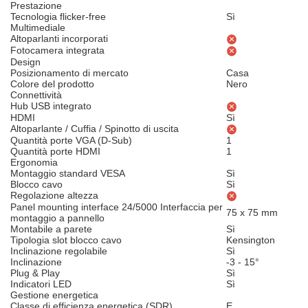
Prestazione
Tecnologia flicker-free
Sì
Multimediale
Altoparlanti incorporati
Fotocamera integrata
Design
Posizionamento di mercato
Casa
Colore del prodotto
Nero
Connettività
Hub USB integrato
HDMI
Sì
Altoparlante / Cuffia / Spinotto di uscita
Quantità porte VGA (D-Sub)
1
Quantità porte HDMI
1
Ergonomia
Montaggio standard VESA
Sì
Blocco cavo
Sì
Regolazione altezza
Panel mounting interface 24/5000 Interfaccia per
75 x 75 mm
montaggio a pannello
Montabile a parete
Sì
Tipologia slot blocco cavo
Kensington
Inclinazione regolabile
Sì
Inclinazione
-3 - 15°
Plug & Play
Sì
Indicatori LED
Sì
Gestione energetica
Classe di efficienza energetica (SDR)
E