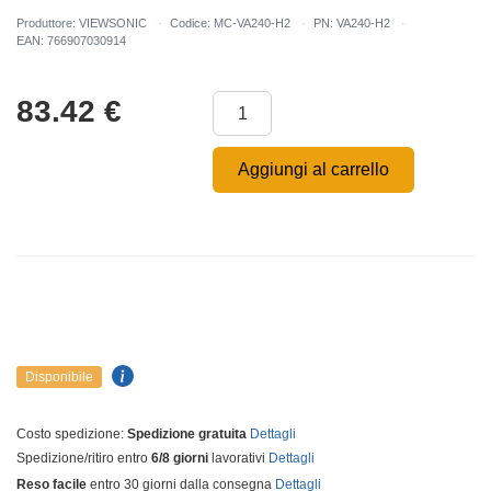
Produttore: VIEWSONIC
Codice: MC-VA240-H2
PN: VA240-H2
EAN: 766907030914
83.42
€
Aggiungi al carrello
Disponibile
Costo spedizione:
Spedizione gratuita
Dettagli
Spedizione/ritiro entro
6/8 giorni
lavorativi
Dettagli
Reso facile
entro 30 giorni dalla consegna
Dettagli