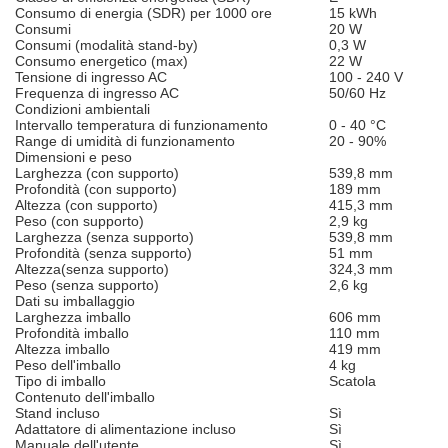
Consumo di energia (SDR) per 1000 ore
15 kWh
Consumi
20 W
Consumi (modalità stand-by)
0,3 W
Consumo energetico (max)
22 W
Tensione di ingresso AC
100 - 240 V
Frequenza di ingresso AC
50/60 Hz
Condizioni ambientali
Intervallo temperatura di funzionamento
0 - 40 °C
Range di umidità di funzionamento
20 - 90%
Dimensioni e peso
Larghezza (con supporto)
539,8 mm
Profondità (con supporto)
189 mm
Altezza (con supporto)
415,3 mm
Peso (con supporto)
2,9 kg
Larghezza (senza supporto)
539,8 mm
Profondità (senza supporto)
51 mm
Altezza(senza supporto)
324,3 mm
Peso (senza supporto)
2,6 kg
Dati su imballaggio
Larghezza imballo
606 mm
Profondità imballo
110 mm
Altezza imballo
419 mm
Peso dell'imballo
4 kg
Tipo di imballo
Scatola
Contenuto dell'imballo
Stand incluso
Sì
Adattatore di alimentazione incluso
Sì
Manuale dell'utente
Sì