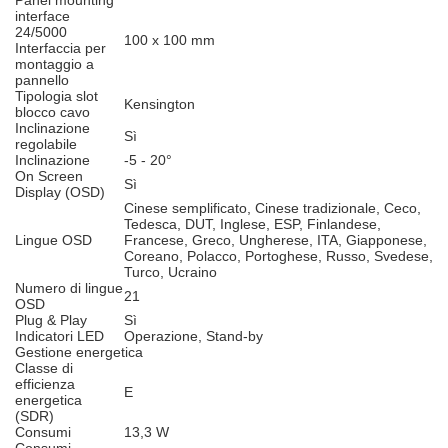
Panel mounting
interface
24/5000
100 x 100 mm
Interfaccia per
montaggio a
pannello
Tipologia slot
Kensington
blocco cavo
Inclinazione
Sì
regolabile
Inclinazione
-5 - 20°
On Screen
Sì
Display (OSD)
Cinese semplificato, Cinese tradizionale, Ceco,
Tedesca, DUT, Inglese, ESP, Finlandese,
Lingue OSD
Francese, Greco, Ungherese, ITA, Giapponese,
Coreano, Polacco, Portoghese, Russo, Svedese,
Turco, Ucraino
Numero di lingue
21
OSD
Plug & Play
Sì
Indicatori LED
Operazione, Stand-by
Gestione energetica
Classe di
efficienza
E
energetica
(SDR)
Consumi
13,3 W