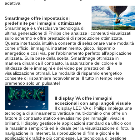
adattiva.
SmartImage offre impostazioni
predefinite per immagini ottimizzate
SmartImage è un'esclusiva tecnologia di
ultima generazione di Philips che analizza i contenuti visualizzati
sullo schermo e offre prestazioni di riproduzione ottimizzate.
Questa interfaccia intuitiva consente di selezionare varie modalità
come ufficio, immagini, intrattenimento, gioco, risparmio
energetico e così via, per l'abbinamento perfetto all'applicazione
utilizzata. Sulla base della scelta, SmartImage ottimizza in
maniera dinamica il contrasto, la saturazione del colore e la
nitidezza delle immagini e dei video per prestazioni di
visualizzazione ottimali. La modalità di risparmio energetico
consente di risparmiare notevolmente. Il tutto in tempo reale
premendo solo un pulsante!
Il display VA offre immagini
eccezionali con ampi angoli visuale
Il display LED VA di Philips impiega una
tecnologia di allineamento verticale multi-dominio che offre un
fattore di contrasto statico elevatissimo per immagini vivaci e
brillanti. Il display gestisce le applicazioni standard da ufficio con
la massima semplicità ed è ideale per la visualizzazione di foto, la
navigazione in Internet, la riproduzione di film e giochi e le
applicazioni grafiche più complesse. La tecnologia di gestione