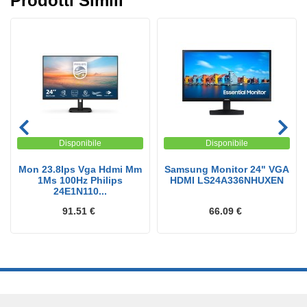
Prodotti Simili
Disponibile
Disponibile
Mon 23.8Ips Vga Hdmi Mm
Samsung Monitor 24" VGA
1Ms 100Hz Philips
HDMI LS24A336NHUXEN
24E1N110...
91.51 €
66.09 €