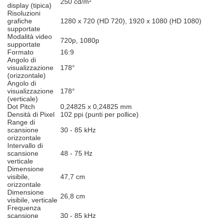
250 cd/m²
display (tipica)
Risoluzioni
grafiche
1280 x 720 (HD 720), 1920 x 1080 (HD 1080)
supportate
Modalità video
720p, 1080p
supportate
Formato
16:9
Angolo di
visualizzazione
178°
(orizzontale)
Angolo di
visualizzazione
178°
(verticale)
Dot Pitch
0,24825 x 0,24825 mm
Densità di Pixel
102 ppi (punti per pollice)
Range di
scansione
30 - 85 kHz
orizzontale
Intervallo di
scansione
48 - 75 Hz
verticale
Dimensione
visibile,
47,7 cm
orizzontale
Dimensione
26,8 cm
visibile, verticale
Frequenza
scansione
30 - 85 kHz