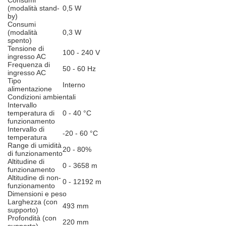
Consumi
(modalità stand-
0,5 W
by)
Consumi
(modalità
0,3 W
spento)
Tensione di
100 - 240 V
ingresso AC
Frequenza di
50 - 60 Hz
ingresso AC
Tipo
Interno
alimentazione
Condizioni ambientali
Intervallo
temperatura di
0 - 40 °C
funzionamento
Intervallo di
-20 - 60 °C
temperatura
Range di umidità
20 - 80%
di funzionamento
Altitudine di
0 - 3658 m
funzionamento
Altitudine di non-
0 - 12192 m
funzionamento
Dimensioni e peso
Larghezza (con
493 mm
supporto)
Profondità (con
220 mm