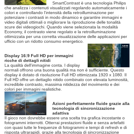
SmartContrast è una tecnologia Philips
che analizza i contenuti visualizzati regolando automaticamente i
colori e controllando l'intensità della retroilluminazione per
potenziare i contrasti in modo dinamico e garantire immagini e
video digitali ottimali o migliorare la riproduzione delle tonalità
scure dei videogiochi. Quando viene selezionata la modalità
Economy, il contrasto viene regolato e la retroilluminazione
ottimizzata per una corretta visualizzazione delle applicazioni per
ufficio con un ridotto consumo energetico.
Display 16:9 Full HD per immagini
ricche di dettagli nitidi
La qualità dell'immagine conta. I display
normali offrono una buona qualità ma non è sufficiente. Questo
display è dotato di risoluzione Full HD ottimizzata 1920 x 1080. Il
Full HD offre un dettaglio nitido combinato con elevata luminosità,
incredibile contrasto, massima nitidezza del movimento e dei
colori per immagini realistiche.
Azioni perfettamente fluide grazie alla
tecnologia di sincronizzazione
adattiva
Il gioco non dovrebbe essere una scelta tra grafica incostante o
fotogrammi interrotti. Otterrai prestazioni fluide e senza artefatti
con quasi tutte le frequenze di fotogrammi e tempi di refresh e di
risposta ultrarapidi, grazie alla tecnologia di sincronizzazione