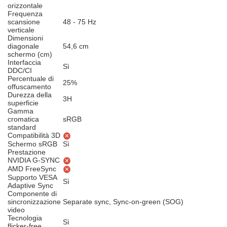
orizzontale
Frequenza
scansione
48 - 75 Hz
verticale
Dimensioni
diagonale
54,6 cm
schermo (cm)
Interfaccia
Sì
DDC/CI
Percentuale di
25%
offuscamento
Durezza della
3H
superficie
Gamma
cromatica
sRGB
standard
Compatibilità 3D
Schermo sRGB
Sì
Prestazione
NVIDIA G-SYNC
AMD FreeSync
Supporto VESA
Sì
Adaptive Sync
Componente di
sincronizzazione
Separate sync, Sync-on-green (SOG)
video
Tecnologia
Sì
flicker-free