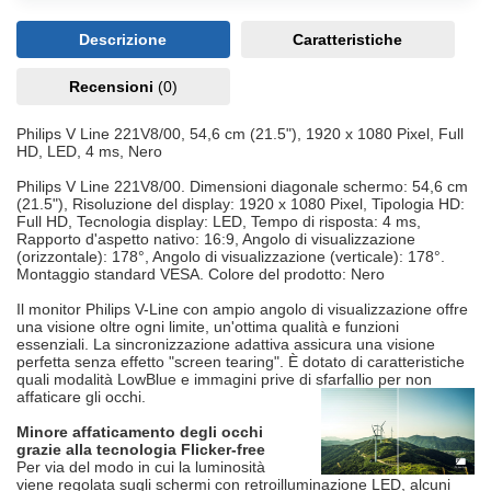
Descrizione
Caratteristiche
Recensioni
(0)
Philips V Line 221V8/00, 54,6 cm (21.5"), 1920 x 1080 Pixel, Full
HD, LED, 4 ms, Nero
Philips V Line 221V8/00. Dimensioni diagonale schermo: 54,6 cm
(21.5"), Risoluzione del display: 1920 x 1080 Pixel, Tipologia HD:
Full HD, Tecnologia display: LED, Tempo di risposta: 4 ms,
Rapporto d'aspetto nativo: 16:9, Angolo di visualizzazione
(orizzontale): 178°, Angolo di visualizzazione (verticale): 178°.
Montaggio standard VESA. Colore del prodotto: Nero
Il monitor Philips V-Line con ampio angolo di visualizzazione offre
una visione oltre ogni limite, un'ottima qualità e funzioni
essenziali. La sincronizzazione adattiva assicura una visione
perfetta senza effetto "screen tearing". È dotato di caratteristiche
quali modalità LowBlue e immagini prive di sfarfallio per non
affaticare gli occhi.
Minore affaticamento degli occhi
grazie alla tecnologia Flicker-free
Per via del modo in cui la luminosità
viene regolata sugli schermi con retroilluminazione LED, alcuni