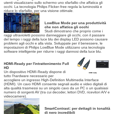
utenti visualizzano sullo schermo uno sfarfallio che affatica gli
occhi. La tecnologia Philips Flicker-free regola la luminosità e
riduce lo sfarfallio, per una visione ottimale.
LowBlue Mode per una produttività
che non affatica gli occhi
Studi dimostrano che proprio come i
raggi ultravioletti possono danneggiare gli occhi, con il passare
del tempo i raggi della luce blu dei display LED possono causare
problemi agli occhi e alla vista. Sviluppate per il benessere, le
impostazioni di Philips LowBlue Mode utilizzano una tecnologia
software intelligente per ridurre i raggi dannosi della luce blu.
HDMI-Ready per l'intrattenimento Full
HD
Un dispositivo HDMI-Ready dispone di
tutto l'hardware necessario per
accogliere un ingresso High-Definition Multimedia Interface
(HDMI). Un cavo HDMI consente segnali audio e video digitali di
alta qualità trasmessi su un singolo cavo da un PC o un qualsiasi
numero di sorgenti AV (tra cui decoder, lettori DVD, ricevitori A/V e
videocamere).
SmartContrast: per dettagli in tonalità
di nero incredibili