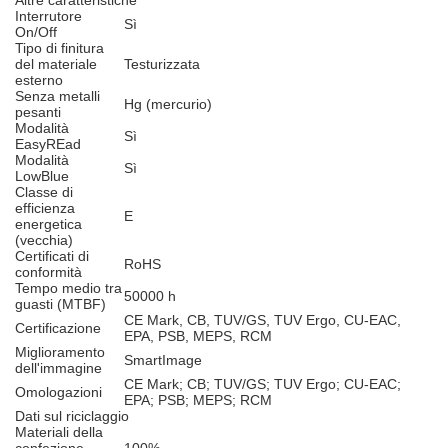
Altre caratteristiche
Interrutore
Sì
On/Off
Tipo di finitura
del materiale
Testurizzata
esterno
Senza metalli
Hg (mercurio)
pesanti
Modalità
Sì
EasyREad
Modalità
Sì
LowBlue
Classe di
efficienza
E
energetica
(vecchia)
Certificati di
RoHS
conformità
Tempo medio tra
50000 h
guasti (MTBF)
CE Mark, CB, TUV/GS, TUV Ergo, CU-EAC,
Certificazione
EPA, PSB, MEPS, RCM
Miglioramento
SmartImage
dell'immagine
CE Mark; CB; TUV/GS; TUV Ergo; CU-EAC;
Omologazioni
EPA; PSB; MEPS; RCM
Dati sul riciclaggio
Materiali della