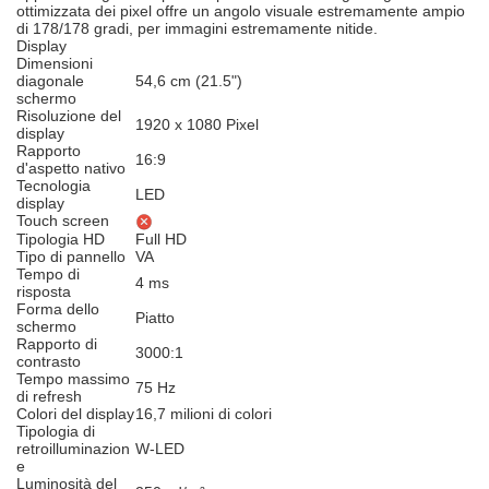
ottimizzata dei pixel offre un angolo visuale estremamente ampio
di 178/178 gradi, per immagini estremamente nitide.
Display
Dimensioni
diagonale
54,6 cm (21.5")
schermo
Risoluzione del
1920 x 1080 Pixel
display
Rapporto
16:9
d'aspetto nativo
Tecnologia
LED
display
Touch screen
Tipologia HD
Full HD
Tipo di pannello
VA
Tempo di
4 ms
risposta
Forma dello
Piatto
schermo
Rapporto di
3000:1
contrasto
Tempo massimo
75 Hz
di refresh
Colori del display
16,7 milioni di colori
Tipologia di
retroilluminazion
W-LED
e
Luminosità del