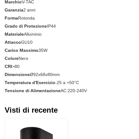
Marchio
V-TAC
Garanzia
2 anni
Forma
Rotonda
Grado di Protezione
IP44
Materiale
Alluminio
Attacco
GU10
Carico Massimo
35W
Colore
Nero
CRI
>80
Dimensione
Ø92x68x80mm
Temperatura d'Esercizio
-25 a +50°C
Tensione di Alimentazione
AC:220-240V
Visti di recente