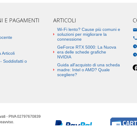
NI E PAGAMENTI
ARTICOLI
C
Wi-Fi lento? Cause più comuni e
soluzioni per migliorare la
docente
connessione
GeForce RTX 5000: La Nuova
era delle schede grafiche
 Articoli
NVIDIA
- Soddisfatti o
Guida all'acquisto di una scheda
madre: Intel o AMD? Quale
scegliere?
ervati - PIVA 02797670839
reavviso.
erenze cookie