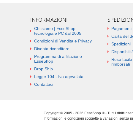
INFORMAZIONI
SPEDIZIO
Chi siamo | EsseShop:
Pagamenti
tecnologia e PC dal 2005
Carta del 
Condizioni di Vendita e Privacy
Spedizioni
Diventa rivenditore
Disponibilità
Programma di affiliazione
Reso facile 
EsseShop
rimborsati
Drop Ship
Legge 104 - Iva agevolata
Contattaci
Copyright © 2005 - 2026 EsseShop ® - Tutti i diritti ris
Informazioni e condizioni soggette a variazioni senza p
Cookie Policy
|
Privacy Policy
|
Sitemap
|
Aggiorna pref