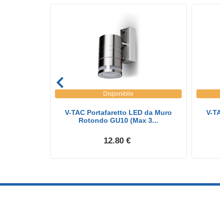
Disponibile
da Muro
V-TAC Portafaretto LED da Muro
V-T
io F...
Rotondo GU10 (Max 3...
12.80 €