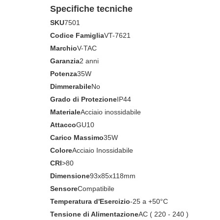
Specifiche tecniche
SKU
7501
Codice Famiglia
VT-7621
Marchio
V-TAC
Garanzia
2 anni
Potenza
35W
Dimmerabile
No
Grado di Protezione
IP44
Materiale
Acciaio inossidabile
Attacco
GU10
Carico Massimo
35W
Colore
Acciaio Inossidabile
CRI
>80
Dimensione
93x85x118mm
Sensore
Compatibile
Temperatura d'Esercizio
-25 a +50°C
Tensione di Alimentazione
AC ( 220 - 240 )