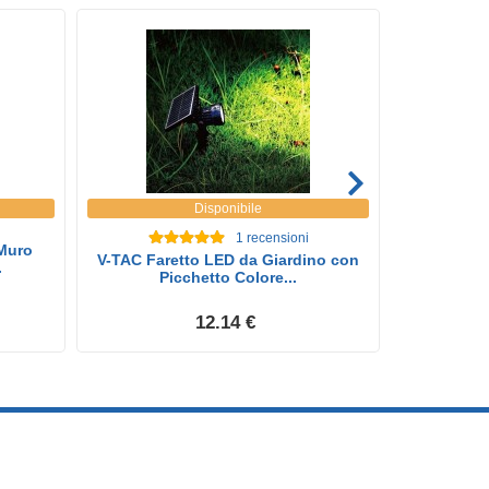
Disponibile
1
recensioni
 Muro
V-TAC Far
V-TAC Faretto LED da Giardino con
.
Pi
Picchetto Colore...
12.14 €