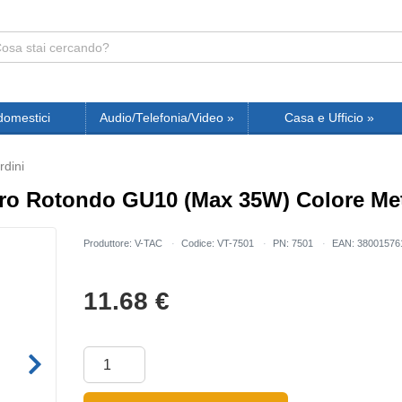
domestici
Audio/Telefonia/Video
»
Casa e Ufficio
»
rdini
ro Rotondo GU10 (Max 35W) Colore Met
Produttore: V-TAC
Codice: VT-7501
PN: 7501
EAN: 38001576
11.68
€