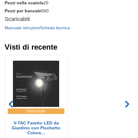
Pezzi nella scatola
20
Pezzi per bancale
560
Scaricabili
Manuale istruzioni
Scheda tecnica
Visti di recente
Disponibile
V-TAC Faretto LED da
Giardino con Picchetto
Colore...