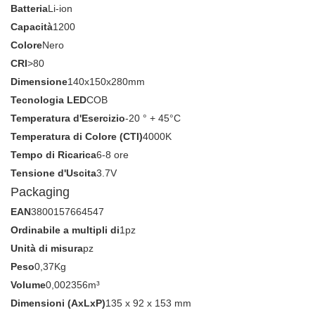
Batteria
Li-ion
Capacità
1200
Colore
Nero
CRI
>80
Dimensione
140x150x280mm
Tecnologia LED
COB
Temperatura d'Esercizio
-20 ° + 45°C
Temperatura di Colore (CTI)
4000K
Tempo di Ricarica
6-8 ore
Tensione d'Uscita
3.7V
Packaging
EAN
3800157664547
Ordinabile a multipli di
1pz
Unità di misura
pz
Peso
0,37Kg
Volume
0,002356m³
Dimensioni (AxLxP)
135 x 92 x 153 mm