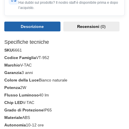
Hai dubbi sul prodotto? Il nostro staff è disponibile prima e dopo
l’acquisto.
Descrizione
Recensioni
(0)
Specifiche tecniche
SKU
6661
Codice Famiglia
VT-952
Marchio
V-TAC
Garanzia
3 anni
Colore della Luce
Bianco naturale
Potenza
2W
Flusso Luminoso
40 lm
Chip LED
V-TAC
Grado di Protezione
IP65
Materiale
ABS
Autonomia
10-12 ore