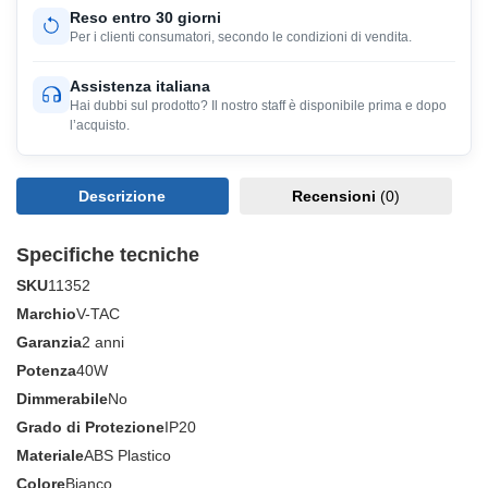
Reso entro 30 giorni
Per i clienti consumatori, secondo le condizioni di vendita.
Assistenza italiana
Hai dubbi sul prodotto? Il nostro staff è disponibile prima e dopo
l’acquisto.
Descrizione
Recensioni
(0)
Specifiche tecniche
SKU
11352
Marchio
V-TAC
Garanzia
2 anni
Potenza
40W
Dimmerabile
No
Grado di Protezione
IP20
Materiale
ABS Plastico
Colore
Bianco