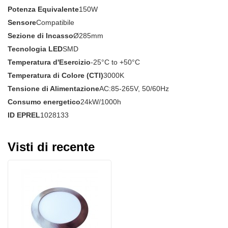
Potenza Equivalente
150W
Sensore
Compatibile
Sezione di Incasso
Ø285mm
Tecnologia LED
SMD
Temperatura d'Esercizio
-25°C to +50°C
Temperatura di Colore (CTI)
3000K
Tensione di Alimentazione
AC:85-265V, 50/60Hz
Consumo energetico
24kW/1000h
ID EPREL
1028133
Visti di recente