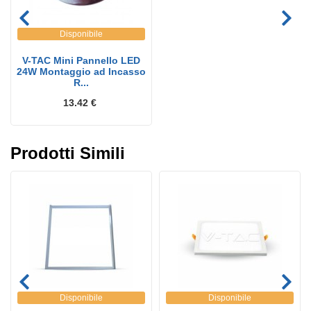
Disponibile
V-TAC Mini Pannello LED
24W Montaggio ad Incasso
R...
13.42 €
Prodotti Simili
Disponibile
Disponibile