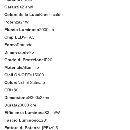
Garanzia
2 anni
Colore della Luce
Bianco caldo
Potenza
24W
Flusso Luminoso
2000 lm
Chip LED
V-TAC
Forma
Rotonda
Dimmerabile
No
Grado di Protezione
IP20
Materiale
Alluminio
Cicli ON/OFF
>15000
Colore
Nichel Satinato
CRI
>80
Dimensione
Ø300x25mm
Durata
20000 ore
Efficienza Luminosa
83 lm/W
Fascio Luminoso
120°
Fattore di Potenza (PF)
>0.5