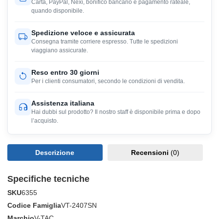
Carta, PayPal, Nexi, bonifico bancario e pagamento rateale,
quando disponibile.
Spedizione veloce e assicurata
Consegna tramite corriere espresso. Tutte le spedizioni
viaggiano assicurate.
Reso entro 30 giorni
Per i clienti consumatori, secondo le condizioni di vendita.
Assistenza italiana
Hai dubbi sul prodotto? Il nostro staff è disponibile prima e dopo
l’acquisto.
Descrizione
Recensioni
(0)
Specifiche tecniche
SKU
6355
Codice Famiglia
VT-2407SN
Marchio
V-TAC