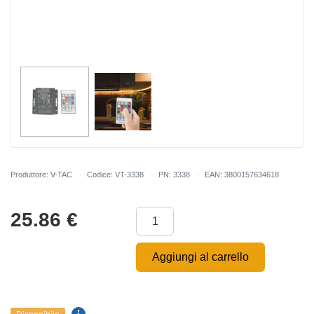
Produttore: V-TAC
Codice: VT-3338
PN: 3338
EAN: 3800157634618
25.86
€
Aggiungi al carrello