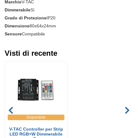
Marchio
V-TAC
Dimmerabile
Sì
Grado di Protezione
IP20
Dimensione
80x64x24mm
Sensore
Compatibile
Visti di recente
Disponibile
V-TAC Controller per Strip
LED RGB+W Dimmerabile