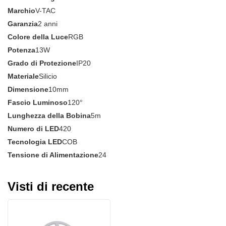
Marchio
V-TAC
Garanzia
2 anni
Colore della Luce
RGB
Potenza
13W
Grado di Protezione
IP20
Materiale
Silicio
Dimensione
10mm
Fascio Luminoso
120°
Lunghezza della Bobina
5m
Numero di LED
420
Tecnologia LED
COB
Tensione di Alimentazione
24
Visti di recente