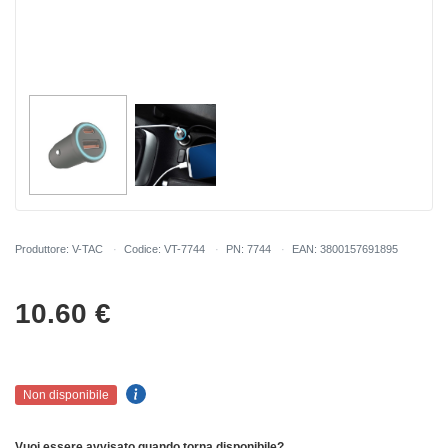
Produttore: V-TAC
Codice: VT-7744
PN: 7744
EAN: 3800157691895
10.60
€
Non disponibile
Vuoi essere avvisato quando torna disponibile?