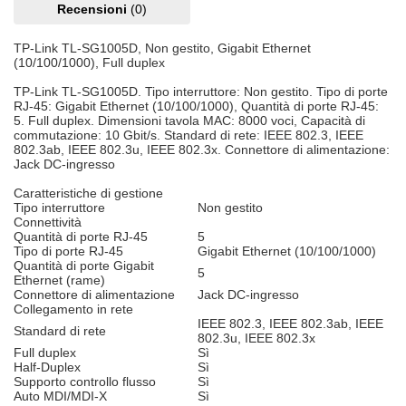
Recensioni
(0)
TP-Link TL-SG1005D, Non gestito, Gigabit Ethernet
(10/100/1000), Full duplex
TP-Link TL-SG1005D. Tipo interruttore: Non gestito. Tipo di porte
RJ-45: Gigabit Ethernet (10/100/1000), Quantità di porte RJ-45:
5. Full duplex. Dimensioni tavola MAC: 8000 voci, Capacità di
commutazione: 10 Gbit/s. Standard di rete: IEEE 802.3, IEEE
802.3ab, IEEE 802.3u, IEEE 802.3x. Connettore di alimentazione:
Jack DC-ingresso
Caratteristiche di gestione
Tipo interruttore
Non gestito
Connettività
Quantità di porte RJ-45
5
Tipo di porte RJ-45
Gigabit Ethernet (10/100/1000)
Quantità di porte Gigabit
5
Ethernet (rame)
Connettore di alimentazione
Jack DC-ingresso
Collegamento in rete
IEEE 802.3, IEEE 802.3ab, IEEE
Standard di rete
802.3u, IEEE 802.3x
Full duplex
Sì
Half-Duplex
Sì
Supporto controllo flusso
Sì
Auto MDI/MDI-X
Sì