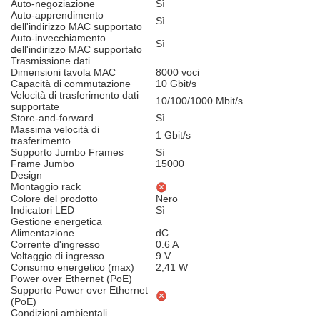
Auto-negoziazione
Sì
Auto-apprendimento
Sì
dell'indirizzo MAC supportato
Auto-invecchiamento
Sì
dell'indirizzo MAC supportato
Trasmissione dati
Dimensioni tavola MAC
8000 voci
Capacità di commutazione
10 Gbit/s
Velocità di trasferimento dati
10/100/1000 Mbit/s
supportate
Store-and-forward
Sì
Massima velocità di
1 Gbit/s
trasferimento
Supporto Jumbo Frames
Sì
Frame Jumbo
15000
Design
Montaggio rack
Colore del prodotto
Nero
Indicatori LED
Sì
Gestione energetica
Alimentazione
dC
Corrente d'ingresso
0.6 A
Voltaggio di ingresso
9 V
Consumo energetico (max)
2,41 W
Power over Ethernet (PoE)
Supporto Power over Ethernet
(PoE)
Condizioni ambientali