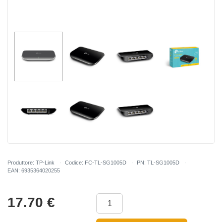
Produttore: TP-Link
Codice: FC-TL-SG1005D
PN: TL-SG1005D
EAN: 6935364020255
17.70
€