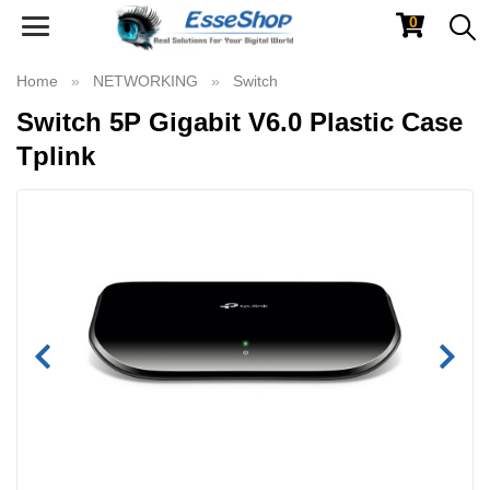
0
Toggle
navigation
Home
NETWORKING
Switch
Switch 5P Gigabit V6.0 Plastic Case
Tplink