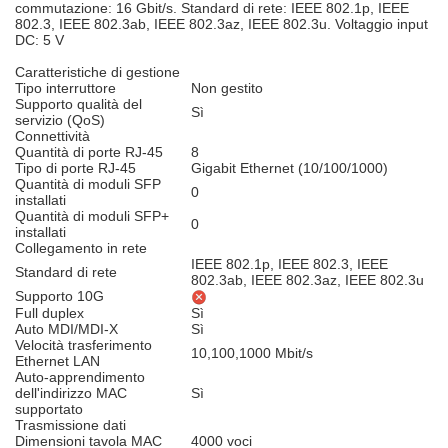
commutazione: 16 Gbit/s. Standard di rete: IEEE 802.1p, IEEE
802.3, IEEE 802.3ab, IEEE 802.3az, IEEE 802.3u. Voltaggio input
DC: 5 V
Caratteristiche di gestione
Tipo interruttore
Non gestito
Supporto qualità del
Sì
servizio (QoS)
Connettività
Quantità di porte RJ-45
8
Tipo di porte RJ-45
Gigabit Ethernet (10/100/1000)
Quantità di moduli SFP
0
installati
Quantità di moduli SFP+
0
installati
Collegamento in rete
IEEE 802.1p, IEEE 802.3, IEEE
Standard di rete
802.3ab, IEEE 802.3az, IEEE 802.3u
Supporto 10G
Full duplex
Sì
Auto MDI/MDI-X
Sì
Velocità trasferimento
10,100,1000 Mbit/s
Ethernet LAN
Auto-apprendimento
dell'indirizzo MAC
Sì
supportato
Trasmissione dati
Dimensioni tavola MAC
4000 voci