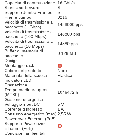
Capacità di commutazione
16 Gbit/s
Store-and-forward
Sì
Supporto Jumbo Frames
Sì
Frame Jumbo
9216
Velocità di trasmissione a
1488000 pps
pacchetto (1 Gbps)
Velocità di trasmissione a
148800 pps
pacchetto (100 Mbps)
Velocità di trasmissione a
14880 pps
pacchetto (10 Mbps)
Buffer di memoria di
0,128 MB
pacchetto
Design
Montaggio rack
Colore del prodotto
Nero
Materiale della scocca
Plastica
Indicatori LED
Sì
Prestazione
Tempo medio tra guasti
1046472 h
(MTBF)
Gestione energetica
Voltaggio input DC
5 V
Corrente d'ingresso
1 A
Consumo energetico (max)
2,55 W
Power over Ethernet (PoE)
Supporto Power over
Ethernet (PoE)
Condizioni ambientali