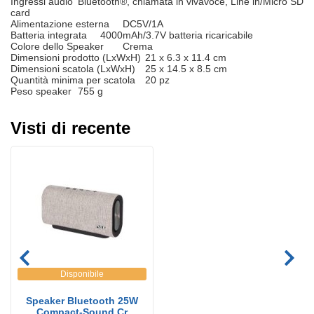
Ingressi audio
Bluetooth®, chiamata in vivavoce, Line in/Micro SD
card
Alimentazione esterna
DC5V/1A
Batteria integrata
4000mAh/3.7V batteria ricaricabile
Colore dello Speaker
Crema
Dimensioni prodotto (LxWxH)
21 x 6.3 x 11.4 cm
Dimensioni scatola (LxWxH)
25 x 14.5 x 8.5 cm
Quantità minima per scatola
20 pz
Peso speaker
755 g
Visti di recente
Disponibile
Speaker Bluetooth 25W
Compact-Sound Cr