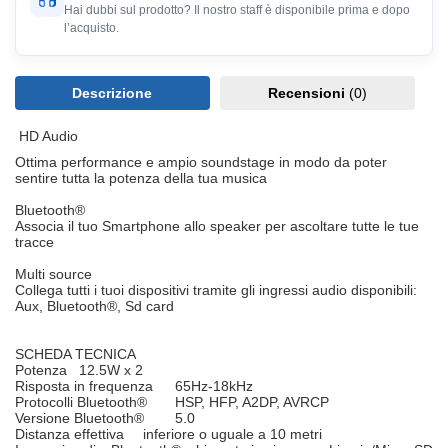
Hai dubbi sul prodotto? Il nostro staff è disponibile prima e dopo
l’acquisto.
Descrizione
Recensioni
(0)
HD Audio
Ottima performance e ampio soundstage in modo da poter
sentire tutta la potenza della tua musica
Bluetooth®
Associa il tuo Smartphone allo speaker per ascoltare tutte le tue
tracce
Multi source
Collega tutti i tuoi dispositivi tramite gli ingressi audio disponibili:
Aux, Bluetooth®, Sd card
SCHEDA TECNICA
Potenza
12.5W x 2
Risposta in frequenza
65Hz-18kHz
Protocolli Bluetooth®
HSP, HFP, A2DP, AVRCP
Versione Bluetooth®
5.0
Distanza effettiva
inferiore o uguale a 10 metri