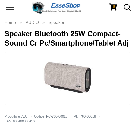
0
Toggle
navigation
Home
AUDIO
Speaker
Speaker Bluetooth 25W Compact-
Sound Cr Pc/Smartphone/Tablet Adj
Produttore: ADJ
Codice: FC-760-00018
PN: 760-00018
EAN: 8054608904163