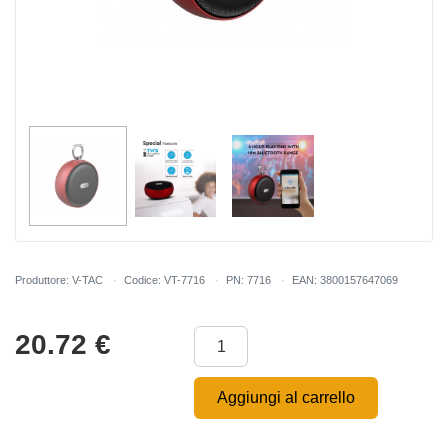
Produttore: V-TAC
Codice: VT-7716
PN: 7716
EAN: 3800157647069
20.72
€
Aggiungi al carrello