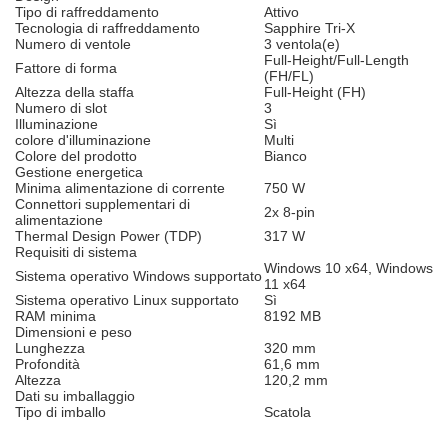
Tipo di raffreddamento
Attivo
Tecnologia di raffreddamento
Sapphire Tri-X
Numero di ventole
3 ventola(e)
Full-Height/Full-Length
Fattore di forma
(FH/FL)
Altezza della staffa
Full-Height (FH)
Numero di slot
3
Illuminazione
Sì
colore d'illuminazione
Multi
Colore del prodotto
Bianco
Gestione energetica
Minima alimentazione di corrente
750 W
Connettori supplementari di
2x 8-pin
alimentazione
Thermal Design Power (TDP)
317 W
Requisiti di sistema
Windows 10 x64, Windows
Sistema operativo Windows supportato
11 x64
Sistema operativo Linux supportato
Sì
RAM minima
8192 MB
Dimensioni e peso
Lunghezza
320 mm
Profondità
61,6 mm
Altezza
120,2 mm
Dati su imballaggio
Tipo di imballo
Scatola