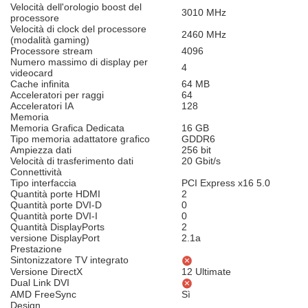
Velocità dell'orologio boost del
3010 MHz
processore
Velocità di clock del processore
2460 MHz
(modalità gaming)
Processore stream
4096
Numero massimo di display per
4
videocard
Cache infinita
64 MB
Acceleratori per raggi
64
Acceleratori IA
128
Memoria
Memoria Grafica Dedicata
16 GB
Tipo memoria adattatore grafico
GDDR6
Ampiezza dati
256 bit
Velocità di trasferimento dati
20 Gbit/s
Connettività
Tipo interfaccia
PCI Express x16 5.0
Quantità porte HDMI
2
Quantità porte DVI-D
0
Quantità porte DVI-I
0
Quantità DisplayPorts
2
versione DisplayPort
2.1a
Prestazione
Sintonizzatore TV integrato
Versione DirectX
12 Ultimate
Dual Link DVI
AMD FreeSync
Sì
Design