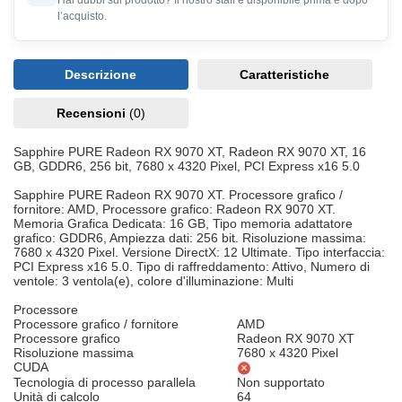
Hai dubbi sul prodotto? Il nostro staff è disponibile prima e dopo
l’acquisto.
Descrizione
Caratteristiche
Recensioni
(0)
Sapphire PURE Radeon RX 9070 XT, Radeon RX 9070 XT, 16
GB, GDDR6, 256 bit, 7680 x 4320 Pixel, PCI Express x16 5.0
Sapphire PURE Radeon RX 9070 XT. Processore grafico /
fornitore: AMD, Processore grafico: Radeon RX 9070 XT.
Memoria Grafica Dedicata: 16 GB, Tipo memoria adattatore
grafico: GDDR6, Ampiezza dati: 256 bit. Risoluzione massima:
7680 x 4320 Pixel. Versione DirectX: 12 Ultimate. Tipo interfaccia:
PCI Express x16 5.0. Tipo di raffreddamento: Attivo, Numero di
ventole: 3 ventola(e), colore d'illuminazione: Multi
Processore
Processore grafico / fornitore
AMD
Processore grafico
Radeon RX 9070 XT
Risoluzione massima
7680 x 4320 Pixel
CUDA
Tecnologia di processo parallela
Non supportato
Unità di calcolo
64