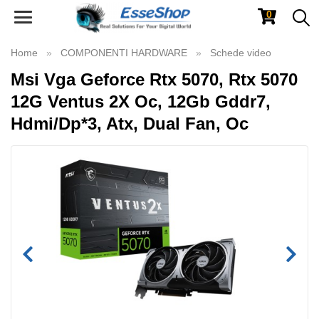
0
Toggle
navigation
Home
COMPONENTI HARDWARE
Schede video
Msi Vga Geforce Rtx 5070, Rtx 5070
12G Ventus 2X Oc, 12Gb Gddr7,
Hdmi/Dp*3, Atx, Dual Fan, Oc