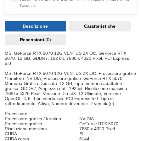
Hai dubbi sul prodotto? Il nostro staff è disponibile prima e dopo
l’acquisto.
Descrizione
Caratteristiche
Recensioni
(0)
MSI GeForce RTX 5070 12G VENTUS 2X OC, GeForce RTX
5070, 12 GB, GDDR7, 192 bit, 7680 x 4320 Pixel, PCI Express
5.0
MSI GeForce RTX 5070 12G VENTUS 2X OC. Processore grafico
/ fornitore: NVIDIA, Processore grafico: GeForce RTX 5070.
Memoria Grafica Dedicata: 12 GB, Tipo memoria adattatore
grafico: GDDR7, Ampiezza dati: 192 bit. Risoluzione massima:
7680 x 4320 Pixel. Versione DirectX: 12 Ultimate, Versione
OpenGL: 4.6. Tipo interfaccia: PCI Express 5.0. Tipo di
raffreddamento: Attivo, Numero di ventole: 2 ventola(e)
Processore
Processore grafico / fornitore
NVIDIA
Processore grafico
GeForce RTX 5070
Risoluzione massima
7680 x 4320 Pixel
CUDA
Sì
CUDA cores
6144