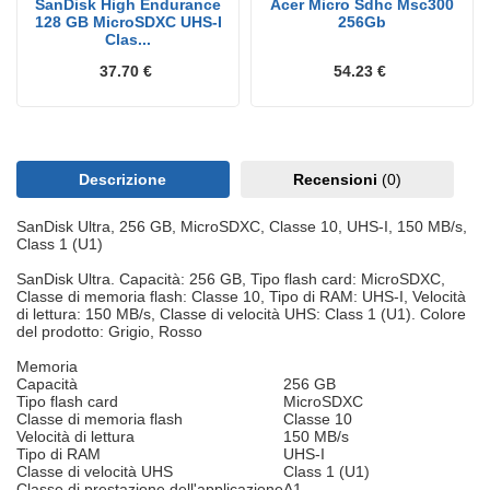
SanDisk High Endurance
Acer Micro Sdhc Msc300
128 GB MicroSDXC UHS-I
256Gb
Clas...
37.70 €
54.23 €
Descrizione
Recensioni
(0)
SanDisk Ultra, 256 GB, MicroSDXC, Classe 10, UHS-I, 150 MB/s,
Class 1 (U1)
SanDisk Ultra. Capacità: 256 GB, Tipo flash card: MicroSDXC,
Classe di memoria flash: Classe 10, Tipo di RAM: UHS-I, Velocità
di lettura: 150 MB/s, Classe di velocità UHS: Class 1 (U1). Colore
del prodotto: Grigio, Rosso
Memoria
Capacità
256 GB
Tipo flash card
MicroSDXC
Classe di memoria flash
Classe 10
Velocità di lettura
150 MB/s
Tipo di RAM
UHS-I
Classe di velocità UHS
Class 1 (U1)
Classe di prestazione dell'applicazione
A1