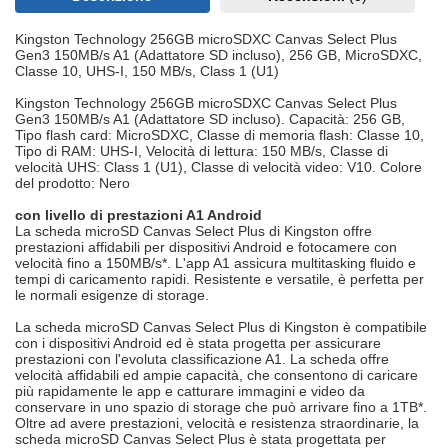
Kingston Technology 256GB microSDXC Canvas Select Plus
Gen3 150MB/s A1 (Adattatore SD incluso), 256 GB, MicroSDXC,
Classe 10, UHS-I, 150 MB/s, Class 1 (U1)
Kingston Technology 256GB microSDXC Canvas Select Plus
Gen3 150MB/s A1 (Adattatore SD incluso). Capacità: 256 GB,
Tipo flash card: MicroSDXC, Classe di memoria flash: Classe 10,
Tipo di RAM: UHS-I, Velocità di lettura: 150 MB/s, Classe di
velocità UHS: Class 1 (U1), Classe di velocità video: V10. Colore
del prodotto: Nero
con livello di prestazioni A1 Android
La scheda microSD Canvas Select Plus di Kingston offre
prestazioni affidabili per dispositivi Android e fotocamere con
velocità fino a 150MB/s*. L'app A1 assicura multitasking fluido e
tempi di caricamento rapidi. Resistente e versatile, è perfetta per
le normali esigenze di storage.
La scheda microSD Canvas Select Plus di Kingston è compatibile
con i dispositivi Android ed è stata progetta per assicurare
prestazioni con l'evoluta classificazione A1. La scheda offre
velocità affidabili ed ampie capacità, che consentono di caricare
più rapidamente le app e catturare immagini e video da
conservare in uno spazio di storage che può arrivare fino a 1TB*.
Oltre ad avere prestazioni, velocità e resistenza straordinarie, la
scheda microSD Canvas Select Plus è stata progettata per