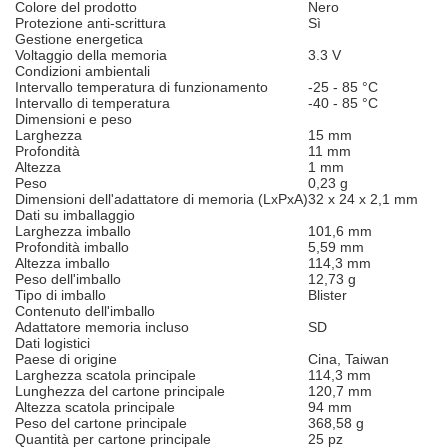
Colore del prodotto
Nero
Protezione anti-scrittura
Sì
Gestione energetica
Voltaggio della memoria
3.3 V
Condizioni ambientali
Intervallo temperatura di funzionamento
-25 - 85 °C
Intervallo di temperatura
-40 - 85 °C
Dimensioni e peso
Larghezza
15 mm
Profondità
11 mm
Altezza
1 mm
Peso
0,23 g
Dimensioni dell'adattatore di memoria (LxPxA)
32 x 24 x 2,1 mm
Dati su imballaggio
Larghezza imballo
101,6 mm
Profondità imballo
5,59 mm
Altezza imballo
114,3 mm
Peso dell'imballo
12,73 g
Tipo di imballo
Blister
Contenuto dell'imballo
Adattatore memoria incluso
SD
Dati logistici
Paese di origine
Cina, Taiwan
Larghezza scatola principale
114,3 mm
Lunghezza del cartone principale
120,7 mm
Altezza scatola principale
94 mm
Peso del cartone principale
368,58 g
Quantità per cartone principale
25 pz