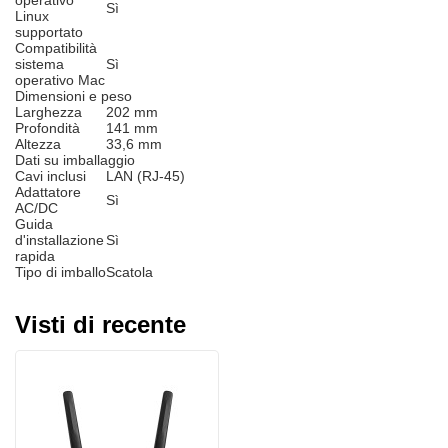
operativo
Sì
Linux
supportato
Compatibilità
sistema
Sì
operativo Mac
Dimensioni e peso
Larghezza
202 mm
Profondità
141 mm
Altezza
33,6 mm
Dati su imballaggio
Cavi inclusi
LAN (RJ-45)
Adattatore
Sì
AC/DC
Guida
d'installazione
Sì
rapida
Tipo di imballo
Scatola
Visti di recente