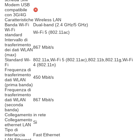
Modem USB
compatibile
con 3G/4G
Caratteristiche Wireless LAN
Banda Wi-Fi
Dual-band (2.4 GHz/5 GHz)
Wi-Fi
Wi-Fi 5 (802.11ac)
standard
Intervallo di
trasferimento
867 Mbit/s
dei dati WLAN
(max)
Standard Wi-
802.11a,Wi-Fi 5 (802.11ac),802.11b,802.11g,Wi-Fi
Fi
4 (802.11n)
Frequenza di
trasferimento
450 Mbit/s
dati WLAN
(prima banda)
Frequenza di
trasferimento
dati WLAN
867 Mbit/s
(seconda
banda)
Collegamento in rete
Collegamento
Sì
ethernet LAN
Tipo di
interfaccia
Fast Ethernet
LAN Ethernet