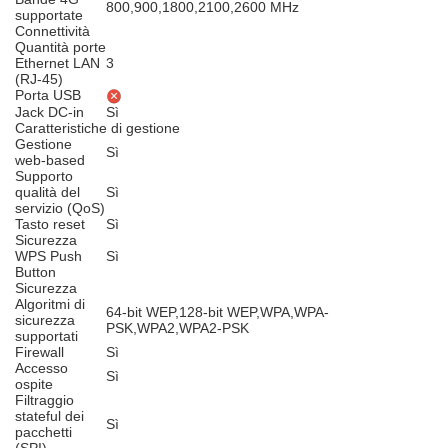
800,900,1800,2100,2600 MHz
supportate
Connettività
Quantità porte
Ethernet LAN
3
(RJ-45)
Porta USB
Jack DC-in
Sì
Caratteristiche di gestione
Gestione
Sì
web-based
Supporto
qualità del
Sì
servizio (QoS)
Tasto reset
Sì
Sicurezza
WPS Push
Sì
Button
Sicurezza
Algoritmi di
64-bit WEP,128-bit WEP,WPA,WPA-
sicurezza
PSK,WPA2,WPA2-PSK
supportati
Firewall
Sì
Accesso
Sì
ospite
Filtraggio
stateful dei
Sì
pacchetti