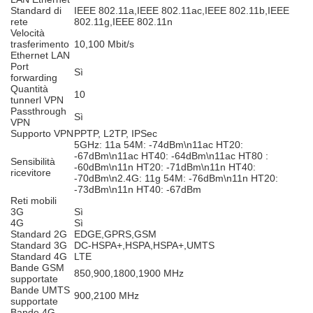
Standard di
IEEE 802.11a,IEEE 802.11ac,IEEE 802.11b,IEEE
rete
802.11g,IEEE 802.11n
Velocità
trasferimento
10,100 Mbit/s
Ethernet LAN
Port
Sì
forwarding
Quantità
10
tunnerl VPN
Passthrough
Sì
VPN
Supporto VPN
PPTP, L2TP, IPSec
5GHz: 11a 54M: -74dBm\n11ac HT20:
-67dBm\n11ac HT40: -64dBm\n11ac HT80 :
Sensibilità
-60dBm\n11n HT20: -71dBm\n11n HT40:
ricevitore
-70dBm\n2.4G: 11g 54M: -76dBm\n11n HT20:
-73dBm\n11n HT40: -67dBm
Reti mobili
3G
Sì
4G
Sì
Standard 2G
EDGE,GPRS,GSM
Standard 3G
DC-HSPA+,HSPA,HSPA+,UMTS
Standard 4G
LTE
Bande GSM
850,900,1800,1900 MHz
supportate
Bande UMTS
900,2100 MHz
supportate
Bande 4G