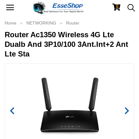
0
Toggle
navigation
Home
NETWORKING
Router
Router Ac1350 Wireless 4G Lte
Dualb And 3P10/100 3Ant.Int+2 Ant
Lte Sta