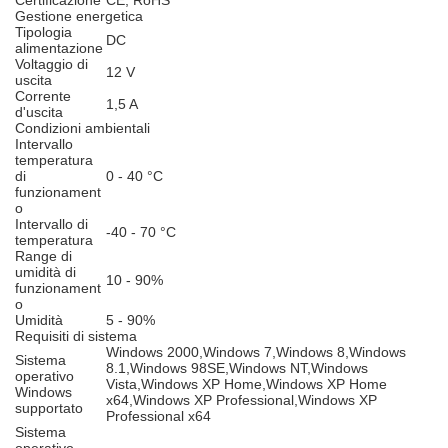
Certificazione
CE, RoHS
Gestione energetica
Tipologia
DC
alimentazione
Voltaggio di
12 V
uscita
Corrente
1,5 A
d'uscita
Condizioni ambientali
Intervallo
temperatura
di
0 - 40 °C
funzionament
o
Intervallo di
-40 - 70 °C
temperatura
Range di
umidità di
10 - 90%
funzionament
o
Umidità
5 - 90%
Requisiti di sistema
Windows 2000,Windows 7,Windows 8,Windows
Sistema
8.1,Windows 98SE,Windows NT,Windows
operativo
Vista,Windows XP Home,Windows XP Home
Windows
x64,Windows XP Professional,Windows XP
supportato
Professional x64
Sistema