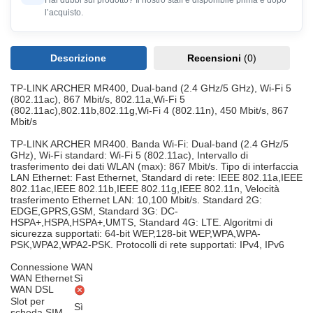
Hai dubbi sul prodotto? Il nostro staff è disponibile prima e dopo
l’acquisto.
Descrizione
Recensioni
(0)
TP-LINK ARCHER MR400, Dual-band (2.4 GHz/5 GHz), Wi-Fi 5
(802.11ac), 867 Mbit/s, 802.11a,Wi-Fi 5
(802.11ac),802.11b,802.11g,Wi-Fi 4 (802.11n), 450 Mbit/s, 867
Mbit/s
TP-LINK ARCHER MR400. Banda Wi-Fi: Dual-band (2.4 GHz/5
GHz), Wi-Fi standard: Wi-Fi 5 (802.11ac), Intervallo di
trasferimento dei dati WLAN (max): 867 Mbit/s. Tipo di interfaccia
LAN Ethernet: Fast Ethernet, Standard di rete: IEEE 802.11a,IEEE
802.11ac,IEEE 802.11b,IEEE 802.11g,IEEE 802.11n, Velocità
trasferimento Ethernet LAN: 10,100 Mbit/s. Standard 2G:
EDGE,GPRS,GSM, Standard 3G: DC-
HSPA+,HSPA,HSPA+,UMTS, Standard 4G: LTE. Algoritmi di
sicurezza supportati: 64-bit WEP,128-bit WEP,WPA,WPA-
PSK,WPA2,WPA2-PSK. Protocolli di rete supportati: IPv4, IPv6
Connessione WAN
WAN Ethernet
Sì
WAN DSL
Slot per
Sì
scheda SIM