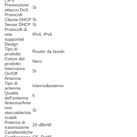
(SPI)
Prevenzione
Sì
attacco DoS
Protocolli
Cliente DHCP
Sì
Server DHCP
Sì
Protocolli di
rete
IPv4, IPv6
supportati
Design
Tipo di
Router da tavolo
prodotto
Colore del
Nero
prodotto
Interrutore
Sì
On/Off
Antenna
Tipo di
Interno&esterno
antenna
Qualità
5
dell'antenna
Antenna/Ante
nne
Sì
staccabile/sta
ccabili
Potenza di
20 dBmW
trasmissione
Caratteristiche