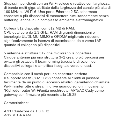
Stupisci i tuoi clienti con un Wi-Fi veloce e reattivo con larghezza
di banda multi-giga, abilitato dalla larghezza del canale più alta di
160 MHz su Wi-Fi 6. Una porta Ethernet 2.5G schermata
consente a più dispositivi di trasmettere simultaneamente senza
buffering, anche in un complesso ambiente elettromagnetico.
Collega 512 dispositivi con 512 MB di RAM.
CPU dual-core da 1,3 GHz, RAM di grandi dimensioni e
tecnologie UL/DL MU-MIMO e OFDMA migliorate riducono
significativamente la latenza di trasmissione da e verso l'AP
quando si collegano più dispositivi.
5 antenne e struttura 3+2 che migliorano la copertura.
Cinque antenne più una struttura 3+2 creano più percorsi per
evitare gli ostacoli. Il beamforming traccia le direzioni dei
dispositivi collegati e amplifica il segnale verso di essi.
Compatibile con il mesh per una copertura perfetta.
Il supporto Mesh (802.11k/v) consente ai clienti di passare
facilmente da un punto di accesso all'altro, garantendo chiamate
Wi-Fi ininterrotte o streaming live quando sono in movimento.
*Richiede router Wi-Fi/unità mesh/router VPN/AC Cudy come
gateway con firmware più recente alla 15.28.
Caratteristiche:
-CPU dual-core da 1,3 GHz
-512 MB di RAM