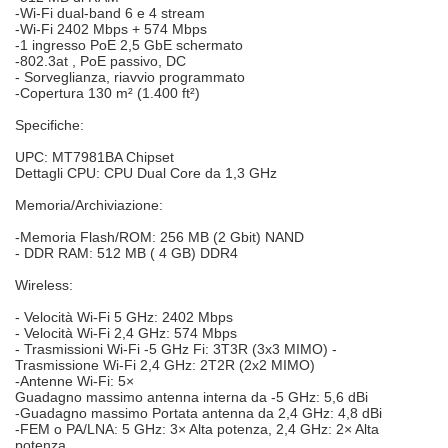
-Wi-Fi dual-band 6 e 4 stream
-Wi-Fi 2402 Mbps + 574 Mbps
-1 ingresso PoE 2,5 GbE schermato
-802.3at , PoE passivo, DC
- Sorveglianza, riavvio programmato
-Copertura 130 m² (1.400 ft²)
Specifiche:
UPC: MT7981BA Chipset
Dettagli CPU: CPU Dual Core da 1,3 GHz
Memoria/Archiviazione:
-Memoria Flash/ROM: 256 MB (2 Gbit) NAND
- DDR RAM: 512 MB ( 4 GB) DDR4
Wireless:
- Velocità Wi-Fi 5 GHz: 2402 Mbps
- Velocità Wi-Fi 2,4 GHz: 574 Mbps
- Trasmissioni Wi-Fi -5 GHz Fi: 3T3R (3x3 MIMO) -
Trasmissione Wi-Fi 2,4 GHz: 2T2R (2x2 MIMO)
-Antenne Wi-Fi: 5×
Guadagno massimo antenna interna da -5 GHz: 5,6 dBi
-Guadagno massimo Portata antenna da 2,4 GHz: 4,8 dBi
-FEM o PA/LNA: 5 GHz: 3× Alta potenza, 2,4 GHz: 2× Alta
potenza