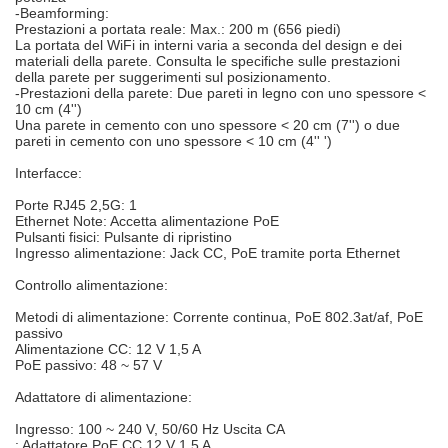
-Beamforming:
Prestazioni a portata reale: Max.: 200 m (656 piedi)
La portata del WiFi in interni varia a seconda del design e dei
materiali della parete. Consulta le specifiche sulle prestazioni
della parete per suggerimenti sul posizionamento.
-Prestazioni della parete: Due pareti in legno con uno spessore <
10 cm (4'')
Una parete in cemento con uno spessore < 20 cm (7'') o due
pareti in cemento con uno spessore < 10 cm (4'' ')
Interfacce:
Porte RJ45 2,5G: 1
Ethernet Note: Accetta alimentazione PoE
Pulsanti fisici: Pulsante di ripristino
Ingresso alimentazione: Jack CC, PoE tramite porta Ethernet
Controllo alimentazione:
Metodi di alimentazione: Corrente continua, PoE 802.3at/af, PoE
passivo
Alimentazione CC: 12 V 1,5 A
PoE passivo: 48 ~ 57 V
Adattatore di alimentazione:
Ingresso: 100 ~ 240 V, 50/60 Hz Uscita CA
: Adattatore PoE CC 12 V 1,5 A