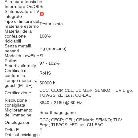
Altre caratteristiche
Interrutore On/Off
Sì
Sintonizzatore TV
integrato
Tipo di finitura del
Testurizzata
materiale esterno
Materiali della
confezione
100%
riciclabili
Senza metalli
Hg (mercurio)
pesanti
Modalità LowBlue
Sì
Philips
97 - 102%
SmartUniformity
Certificati di
RoHS
conformità
Tempo medio tra
50000 h
guasti (MTBF)
CCC, CECP, CEL, CE Mark, SEMKO, TUV Ergo,
Certificazione
TUV/GS, cETLus, CU-EAC
Risoluzione
3840 x 2160 @ 60 Hz
consigliata
Miglioramento
SmartImage game
dell'immagine
CCC; CECP; CEL; CE Mark; SEMKO; TUV
Omologazioni
Ergo; TUV/GS; cETLus; CU-EAC
Delta E
2
Dati sul riciclaggio