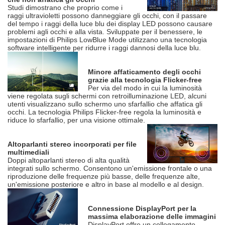
Studi dimostrano che proprio come i
raggi ultravioletti possono danneggiare gli occhi, con il passare
del tempo i raggi della luce blu dei display LED possono causare
problemi agli occhi e alla vista. Sviluppate per il benessere, le
impostazioni di Philips LowBlue Mode utilizzano una tecnologia
software intelligente per ridurre i raggi dannosi della luce blu.
Minore affaticamento degli occhi
grazie alla tecnologia Flicker-free
Per via del modo in cui la luminosità
viene regolata sugli schermi con retroilluminazione LED, alcuni
utenti visualizzano sullo schermo uno sfarfallio che affatica gli
occhi. La tecnologia Philips Flicker-free regola la luminosità e
riduce lo sfarfallio, per una visione ottimale.
Altoparlanti stereo incorporati per file
multimediali
Doppi altoparlanti stereo di alta qualità
integrati sullo schermo. Consentono un'emissione frontale o una
riproduzione delle frequenze più basse, delle frequenze alte,
un'emissione posteriore e altro in base al modello e al design.
Connessione DisplayPort per la
massima elaborazione delle immagini
DisplayPort offre un collegamento