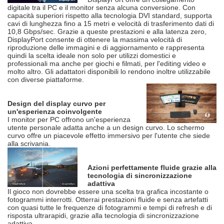
digitale tra il PC e il monitor senza alcuna conversione. Con
capacità superiori rispetto alla tecnologia DVI standard, supporta
cavi di lunghezza fino a 15 metri e velocità di trasferimento dati di
10,8 Gbps/sec. Grazie a queste prestazioni e alla latenza zero,
DisplayPort consente di ottenere la massima velocità di
riproduzione delle immagini e di aggiornamento e rappresenta
quindi la scelta ideale non solo per utilizzi domestici e
professionali ma anche per giochi e filmati, per l'editing video e
molto altro. Gli adattatori disponibili lo rendono inoltre utilizzabile
con diverse piattaforme.
Design del display curvo per
un'esperienza coinvolgente
I monitor per PC offrono un'esperienza
utente personale adatta anche a un design curvo. Lo schermo
curvo offre un piacevole effetto immersivo per l'utente che siede
alla scrivania.
Azioni perfettamente fluide grazie alla
tecnologia di sincronizzazione
adattiva
Il gioco non dovrebbe essere una scelta tra grafica incostante o
fotogrammi interrotti. Otterrai prestazioni fluide e senza artefatti
con quasi tutte le frequenze di fotogrammi e tempi di refresh e di
risposta ultrarapidi, grazie alla tecnologia di sincronizzazione
adattiva.