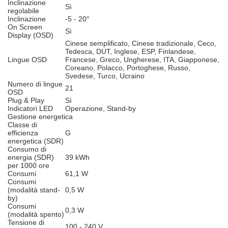
Inclinazione
Sì
regolabile
Inclinazione
-5 - 20°
On Screen
Sì
Display (OSD)
Cinese semplificato, Cinese tradizionale, Ceco,
Tedesca, DUT, Inglese, ESP, Finlandese,
Lingue OSD
Francese, Greco, Ungherese, ITA, Giapponese,
Coreano, Polacco, Portoghese, Russo,
Svedese, Turco, Ucraino
Numero di lingue
21
OSD
Plug & Play
Sì
Indicatori LED
Operazione, Stand-by
Gestione energetica
Classe di
efficienza
G
energetica (SDR)
Consumo di
energia (SDR)
39 kWh
per 1000 ore
Consumi
61,1 W
Consumi
(modalità stand-
0,5 W
by)
Consumi
0,3 W
(modalità spento)
Tensione di
100 - 240 V