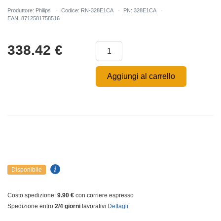
Produttore: Philips
Codice: RN-328E1CA
PN: 328E1CA
EAN: 8712581758516
338.42
€
Aggiungi al carrello
Disponibile
Costo spedizione:
9.90 €
con corriere espresso
Spedizione entro
2/4 giorni
lavorativi
Dettagli