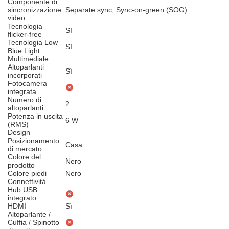
Componente di
sincronizzazione
Separate sync, Sync-on-green (SOG)
video
Tecnologia
Sì
flicker-free
Tecnologia Low
Sì
Blue Light
Multimediale
Altoparlanti
Sì
incorporati
Fotocamera
integrata
Numero di
2
altoparlanti
Potenza in uscita
6 W
(RMS)
Design
Posizionamento
Casa
di mercato
Colore del
Nero
prodotto
Colore piedi
Nero
Connettività
Hub USB
integrato
HDMI
Sì
Altoparlante /
Cuffia / Spinotto