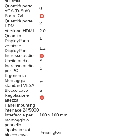
di uscita
Quantità porte
0
VGA (D-Sub)
Porta DVI
Quantità porte
2
HDMI
Versione HDMI
2.0
Quantità
1
DisplayPorts
versione
1.2
DisplayPort
Ingresso audio
Uscita audio
Sì
Ingresso audio
Sì
per PC
Ergonomia
Montaggio
Sì
standard VESA
Blocco cavo
Sì
Regolazione
altezza
Panel mounting
interface 24/5000
Interfaccia per
100 x 100 mm
montaggio a
pannello
Tipologia slot
Kensington
blocco cavo