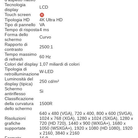
Tecnologia
LCD
display
Touch screen
Tipologia HD
4K Ultra HD
Tipo di pannello
VA
Tempo di risposta
4 ms
Forma dello
Curvo
schermo
Rapporto di
2500:1
contrasto
Tempo massimo
60 Hz
di refresh
Colori del display
1,07 miliardi di colori
Tipologia di
W-LED
retroilluminazione
Luminosità del
250 cd/m²
display (tipica)
Schermo
Sì
antiriflesso
Classificazione
della curvatura
1500R
dello schermo
640 x 480 (VGA), 720 x 400, 800 x 600 (SVGA),
Risoluzioni
1024 x 768 (XGA), 1280 x 1024 (SXGA), 1280 x
grafiche
720 (HD 720), 1440 x 900 (WXGA+), 1680 x
supportate
1050 (WSXGA+), 1920 x 1080 (HD 1080), 1920
x 2160, 3840 x 2160