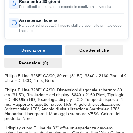
Reso entro 30 giorni
Per i clienti consumatori, secondo le condizioni di vendita.
Assistenza italiana
Hai dubbi sul prodotto? Il nostro staff è disponibile prima e dopo
l’acquisto.
Descrizione
Caratteristiche
Recensioni
(0)
Philips E Line 328E1CA/00, 80 cm (31.5"), 3840 x 2160 Pixel, 4K
Ultra HD, LCD, 4 ms, Nero
Philips E Line 328E1CA/00. Dimensioni diagonale schermo: 80
cm (31.5"), Risoluzione del display: 3840 x 2160 Pixel, Tipologia
HD: 4K Ultra HD, Tecnologia display: LCD, Tempo di risposta: 4
ms, Rapporto d'aspetto nativo: 16:9, Angolo di visualizzazione
(orizzontale): 178°, Angolo di visualizzazione (verticale): 178°.
Altoparlanti incorporati. Montaggio standard VESA. Colore del
prodotto: Nero
Il display curvo E Line da 32" offre un'esperienza davvero
coinvolgente in un design elegante. Grazie a Ultra Wide-Color e