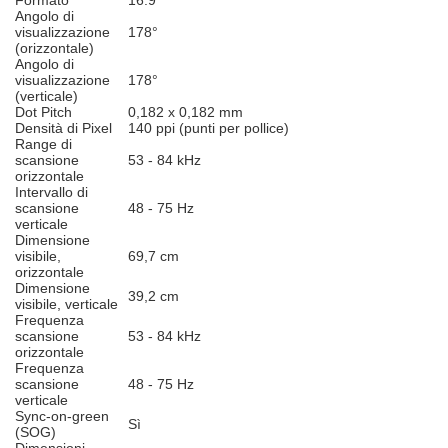
Formato
16:9
Angolo di
visualizzazione
178°
(orizzontale)
Angolo di
visualizzazione
178°
(verticale)
Dot Pitch
0,182 x 0,182 mm
Densità di Pixel
140 ppi (punti per pollice)
Range di
scansione
53 - 84 kHz
orizzontale
Intervallo di
scansione
48 - 75 Hz
verticale
Dimensione
visibile,
69,7 cm
orizzontale
Dimensione
39,2 cm
visibile, verticale
Frequenza
scansione
53 - 84 kHz
orizzontale
Frequenza
scansione
48 - 75 Hz
verticale
Sync-on-green
Sì
(SOG)