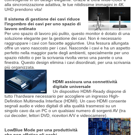
alla sincronizzazione adattiva, le tue nitidissime immagini in 4K
UHD prendono vita!
Il sistema di gestione dei cavi riduce
l'ingombro dei cavi per uno spazio di
lavoro ordinato
Per uno spazio di lavoro più pulito, questo monitor è dotato di una
soluzione elegante per la gestione dei cavi. Non è necessario
raggruppare i cavi con fascette aggiuntive. Una fessura allungata
offre un vano nascosto per i cavi. Nasconde i cavi e ha un aspetto
perfetto nella maggior parte degli ambienti, specialmente per uno
spazio ridotto o per la scrivania rivolta verso una parete o una
finestra. Questo design elimina i cavi disordinati, per una scrivania
più organizzata.
HDMI assicura una connettività
digitale universale
Un dispositivo HDMI-Ready dispone di
tutto l'hardware necessario per accogliere un ingresso High-
Definition Multimedia Interface (HDMI). Un cavo HDMI consente
segnali audio e video digitali di alta qualità trasmessi su un
singolo cavo da un PC o un qualsiasi numero di sorgenti AV (tra
cui decoder, lettori DVD, ricevitori A/V e videocamere).
LowBlue Mode per una produttività
che non affatica gli occhi