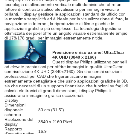
tecnologia di allineamento verticale multi-dominio che offre un
fattore di contrasto statico elevatissimo per immagini vivaci e
brillanti. Il display gestisce le applicazioni standard da ufficio con
la massima semplicità ed è ideale per la visualizzazione di foto, la
navigazione in Internet, la riproduzione di film e giochi e le
applicazioni grafiche più complesse. La tecnologia di gestione
ottimizzata dei pixel offre un angolo visuale estremamente ampio
di 178/178 gradi, per immagini estremamente nitide.
Precisione e risoluzione: UltraClear
4K UHD (3840 x 2160)
Questi display Philips utilizzano pannelli
ad elevate prestazioni per offrire immagini in qualità UltraClear
con risoluzione 4K UHD (3840x2160). Sia che cerchi soluzioni
professionali per CAD che ti garantiscano immagini
estremamente dettagliate e che usino applicazioni grafiche in 3D,
sia che necessiti di un supporto finanziario che funzioni su fogli di
calcolo elettronici di grandi dimensioni, i display Philips ti
assicurano immagini e grafica eccezionali.
Display
Dimensioni
diagonale
80 cm (31.5")
schermo
Risoluzione del
3840 x 2160 Pixel
display
Rapporto
16:9
d'aspetto nativo