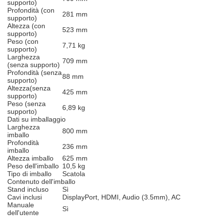
supporto)
Profondità (con
281 mm
supporto)
Altezza (con
523 mm
supporto)
Peso (con
7,71 kg
supporto)
Larghezza
709 mm
(senza supporto)
Profondità (senza
88 mm
supporto)
Altezza(senza
425 mm
supporto)
Peso (senza
6,89 kg
supporto)
Dati su imballaggio
Larghezza
800 mm
imballo
Profondità
236 mm
imballo
Altezza imballo
625 mm
Peso dell'imballo
10,5 kg
Tipo di imballo
Scatola
Contenuto dell'imballo
Stand incluso
Sì
Cavi inclusi
DisplayPort, HDMI, Audio (3.5mm), AC
Manuale
Sì
dell'utente