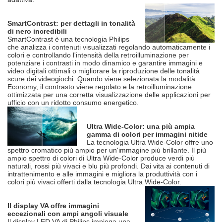
SmartContrast: per dettagli in tonalità
di nero incredibili
SmartContrast è una tecnologia Philips
che analizza i contenuti visualizzati regolando automaticamente i
colori e controllando l'intensità della retroilluminazione per
potenziare i contrasti in modo dinamico e garantire immagini e
video digitali ottimali o migliorare la riproduzione delle tonalità
scure dei videogiochi. Quando viene selezionata la modalità
Economy, il contrasto viene regolato e la retroilluminazione
ottimizzata per una corretta visualizzazione delle applicazioni per
ufficio con un ridotto consumo energetico.
Ultra Wide-Color: una più ampia
gamma di colori per immagini nitide
La tecnologia Ultra Wide-Color offre uno
spettro cromatico più ampio per un'immagine più brillante. Il più
ampio spettro di colori di Ultra Wide-Color produce verdi più
naturali, rossi più vivaci e blu più profondi. Dai vita ai contenuti di
intrattenimento e alle immagini e migliora la produttività con i
colori più vivaci offerti dalla tecnologia Ultra Wide-Color.
Il display VA offre immagini
eccezionali con ampi angoli visuale
Il display LED VA di Philips impiega una