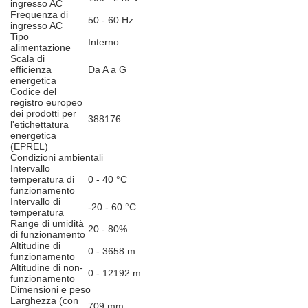
ingresso AC
Frequenza di
50 - 60 Hz
ingresso AC
Tipo
Interno
alimentazione
Scala di
efficienza
Da A a G
energetica
Codice del
registro europeo
dei prodotti per
388176
l'etichettatura
energetica
(EPREL)
Condizioni ambientali
Intervallo
temperatura di
0 - 40 °C
funzionamento
Intervallo di
-20 - 60 °C
temperatura
Range di umidità
20 - 80%
di funzionamento
Altitudine di
0 - 3658 m
funzionamento
Altitudine di non-
0 - 12192 m
funzionamento
Dimensioni e peso
Larghezza (con
709 mm