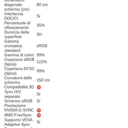
Dimensioni
diagonale
80 cm
schermo (cm)
Interfaccia
Sì
DDC/CI
Percentuale di
25%
offuscamento
Durezza della
3H
superficie
Gamma
cromatica
sRGB
standard
Gamma di colori
99%
Copertura sRGB
122%
(tipica)
Copertura NTSC
99%
(tipica)
Curvatura dello
150 cm
schermo
Compatibilità 3D
Sync H/V
Sì
separato
Schermo sRGB
Sì
Prestazione
NVIDIA G-SYNC
AMD FreeSync
Supporto VESA
Sì
Adaptive Sync