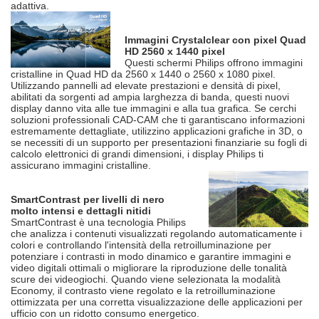
adattiva.
Immagini Crystalclear con pixel Quad
HD 2560 x 1440 pixel
Questi schermi Philips offrono immagini
cristalline in Quad HD da 2560 x 1440 o 2560 x 1080 pixel.
Utilizzando pannelli ad elevate prestazioni e densità di pixel,
abilitati da sorgenti ad ampia larghezza di banda, questi nuovi
display danno vita alle tue immagini e alla tua grafica. Se cerchi
soluzioni professionali CAD-CAM che ti garantiscano informazioni
estremamente dettagliate, utilizzino applicazioni grafiche in 3D, o
se necessiti di un supporto per presentazioni finanziarie su fogli di
calcolo elettronici di grandi dimensioni, i display Philips ti
assicurano immagini cristalline.
SmartContrast per livelli di nero
molto intensi e dettagli nitidi
SmartContrast è una tecnologia Philips
che analizza i contenuti visualizzati regolando automaticamente i
colori e controllando l'intensità della retroilluminazione per
potenziare i contrasti in modo dinamico e garantire immagini e
video digitali ottimali o migliorare la riproduzione delle tonalità
scure dei videogiochi. Quando viene selezionata la modalità
Economy, il contrasto viene regolato e la retroilluminazione
ottimizzata per una corretta visualizzazione delle applicazioni per
ufficio con un ridotto consumo energetico.