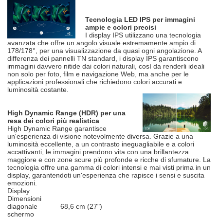
Tecnologia LED IPS per immagini
ampie e colori precisi
I display IPS utilizzano una tecnologia
avanzata che offre un angolo visuale estremamente ampio di
178/178°, per una visualizzazione da quasi ogni angolazione. A
differenza dei pannelli TN standard, i display IPS garantiscono
immagini davvero nitide dai colori naturali, così da renderli ideali
non solo per foto, film e navigazione Web, ma anche per le
applicazioni professionali che richiedono colori accurati e
luminosità costante.
High Dynamic Range (HDR) per una
resa dei colori più realistica
High Dynamic Range garantisce
un'esperienza di visione notevolmente diversa. Grazie a una
luminosità eccellente, a un contrasto ineguagliabile e a colori
accattivanti, le immagini prendono vita con una brillantezza
maggiore e con zone scure più profonde e ricche di sfumature. La
tecnologia offre una gamma di colori intensi e mai visti prima in un
display, garantendoti un'esperienza che rapisce i sensi e suscita
emozioni.
Display
Dimensioni
diagonale
68,6 cm (27")
schermo