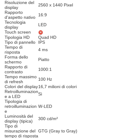
Risoluzione del
2560 x 1440 Pixel
display
Rapporto
16:9
d'aspetto nativo
Tecnologia
LED
display
Touch screen
Tipologia HD
Quad HD
Tipo di pannello
IPS
Tempo di
4 ms
risposta
Forma dello
Piatto
schermo
Rapporto di
1000:1
contrasto
Tempo massimo
100 Hz
di refresh
Colori del display
16,7 milioni di colori
Retroilluminazion
Sì
e a LED
Tipologia di
retroilluminazion
W-LED
e
Luminosità del
300 cd/m²
display (tipica)
Tipo di
misurazione del
GTG (Gray to Gray)
tempo di risposta