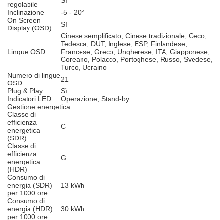
Sì
regolabile
Inclinazione
-5 - 20°
On Screen
Sì
Display (OSD)
Cinese semplificato, Cinese tradizionale, Ceco,
Tedesca, DUT, Inglese, ESP, Finlandese,
Lingue OSD
Francese, Greco, Ungherese, ITA, Giapponese,
Coreano, Polacco, Portoghese, Russo, Svedese,
Turco, Ucraino
Numero di lingue
21
OSD
Plug & Play
Sì
Indicatori LED
Operazione, Stand-by
Gestione energetica
Classe di
efficienza
C
energetica
(SDR)
Classe di
efficienza
G
energetica
(HDR)
Consumo di
energia (SDR)
13 kWh
per 1000 ore
Consumo di
energia (HDR)
30 kWh
per 1000 ore