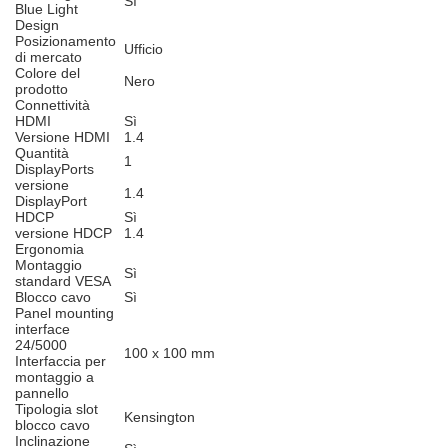
Sì
Blue Light
Design
Posizionamento
Ufficio
di mercato
Colore del
Nero
prodotto
Connettività
HDMI
Sì
Versione HDMI
1.4
Quantità
1
DisplayPorts
versione
1.4
DisplayPort
HDCP
Sì
versione HDCP
1.4
Ergonomia
Montaggio
Sì
standard VESA
Blocco cavo
Sì
Panel mounting
interface
24/5000
100 x 100 mm
Interfaccia per
montaggio a
pannello
Tipologia slot
Kensington
blocco cavo
Inclinazione