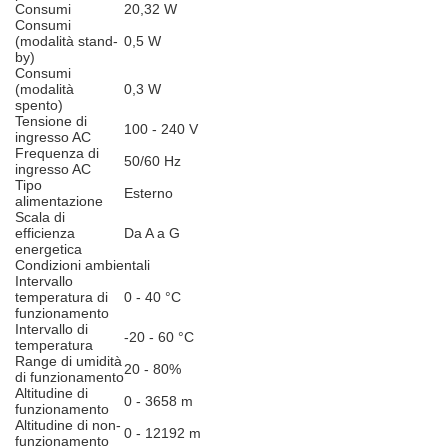
Consumi
20,32 W
Consumi
(modalità stand-
0,5 W
by)
Consumi
(modalità
0,3 W
spento)
Tensione di
100 - 240 V
ingresso AC
Frequenza di
50/60 Hz
ingresso AC
Tipo
Esterno
alimentazione
Scala di
efficienza
Da A a G
energetica
Condizioni ambientali
Intervallo
temperatura di
0 - 40 °C
funzionamento
Intervallo di
-20 - 60 °C
temperatura
Range di umidità
20 - 80%
di funzionamento
Altitudine di
0 - 3658 m
funzionamento
Altitudine di non-
0 - 12192 m
funzionamento