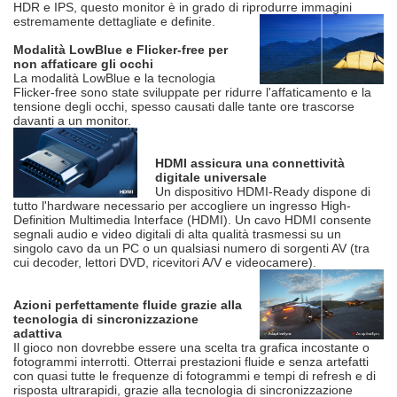
HDR e IPS, questo monitor è in grado di riprodurre immagini
estremamente dettagliate e definite.
Modalità LowBlue e Flicker-free per
non affaticare gli occhi
La modalità LowBlue e la tecnologia
Flicker-free sono state sviluppate per ridurre l'affaticamento e la
tensione degli occhi, spesso causati dalle tante ore trascorse
davanti a un monitor.
HDMI assicura una connettività
digitale universale
Un dispositivo HDMI-Ready dispone di
tutto l'hardware necessario per accogliere un ingresso High-
Definition Multimedia Interface (HDMI). Un cavo HDMI consente
segnali audio e video digitali di alta qualità trasmessi su un
singolo cavo da un PC o un qualsiasi numero di sorgenti AV (tra
cui decoder, lettori DVD, ricevitori A/V e videocamere).
Azioni perfettamente fluide grazie alla
tecnologia di sincronizzazione
adattiva
Il gioco non dovrebbe essere una scelta tra grafica incostante o
fotogrammi interrotti. Otterrai prestazioni fluide e senza artefatti
con quasi tutte le frequenze di fotogrammi e tempi di refresh e di
risposta ultrarapidi, grazie alla tecnologia di sincronizzazione