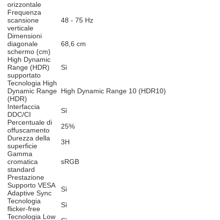
orizzontale
Frequenza
scansione
48 - 75 Hz
verticale
Dimensioni
diagonale
68,6 cm
schermo (cm)
High Dynamic
Range (HDR)
Sì
supportato
Tecnologia High
Dynamic Range
High Dynamic Range 10 (HDR10)
(HDR)
Interfaccia
Sì
DDC/CI
Percentuale di
25%
offuscamento
Durezza della
3H
superficie
Gamma
cromatica
sRGB
standard
Prestazione
Supporto VESA
Sì
Adaptive Sync
Tecnologia
Sì
flicker-free
Tecnologia Low