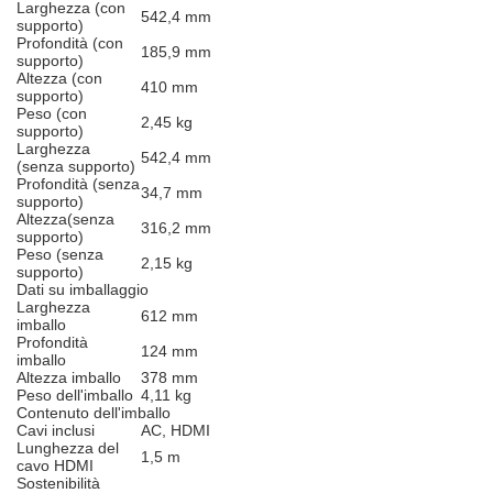
Larghezza (con
542,4 mm
supporto)
Profondità (con
185,9 mm
supporto)
Altezza (con
410 mm
supporto)
Peso (con
2,45 kg
supporto)
Larghezza
542,4 mm
(senza supporto)
Profondità (senza
34,7 mm
supporto)
Altezza(senza
316,2 mm
supporto)
Peso (senza
2,15 kg
supporto)
Dati su imballaggio
Larghezza
612 mm
imballo
Profondità
124 mm
imballo
Altezza imballo
378 mm
Peso dell'imballo
4,11 kg
Contenuto dell'imballo
Cavi inclusi
AC, HDMI
Lunghezza del
1,5 m
cavo HDMI
Sostenibilità