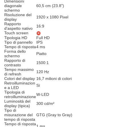
Dimensioni
diagonale
60,5 cm (23.8")
schermo
Risoluzione del
1920 x 1080 Pixel
display
Rapporto
16:9
d'aspetto nativo
Touch screen
Tipologia HD
Full HD
Tipo di pannello
IPS
Tempo di risposta
4 ms
Forma dello
Piatto
schermo
Rapporto di
1500:1
contrasto
Tempo massimo
120 Hz
di refresh
Colori del display
16,7 milioni di colori
Retroilluminazion
Sì
e a LED
Tipologia di
W-LED
retroilluminazione
Luminosità del
300 cd/m²
display (tipica)
Tipo di
misurazione del
GTG (Gray to Gray)
tempo di risposta
Tempo di risposta
1 ms