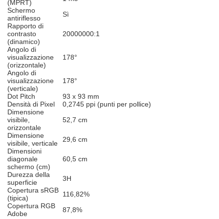
(MPRT)
Schermo
Sì
antiriflesso
Rapporto di
contrasto
20000000:1
(dinamico)
Angolo di
visualizzazione
178°
(orizzontale)
Angolo di
visualizzazione
178°
(verticale)
Dot Pitch
93 x 93 mm
Densità di Pixel
0,2745 ppi (punti per pollice)
Dimensione
visibile,
52,7 cm
orizzontale
Dimensione
29,6 cm
visibile, verticale
Dimensioni
diagonale
60,5 cm
schermo (cm)
Durezza della
3H
superficie
Copertura sRGB
116,82%
(tipica)
Copertura RGB
87,8%
Adobe