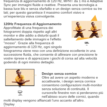
frequenza di aggiornamento di 120 Hz, MPRT da 1 ms e Adaptive
Sync per immagini fluide e reattive. Presenta una tecnologia a
bassa luce blu e senza sfarfallio e un design senza cornice su tre
lati; per questo garantisce il massimo comfort visivo e
un'esperienza visiva coinvolgente.
120Hz Frequenza di Aggiornamento
Approfittate di una frequenza dei
fotogrammi doppia rispetto agli altri
monitor e dite addio a disturbi quali il
saltellamento delle immagini e l'effetto
"mosso". Grazie alla frequenza di
aggiornamento di 120 Hz, ogni singolo
fotogramma viene reso con una definizione eccellente in una
successione fluida, che consente di allineare con precisione le
vostre riprese e di apprezzare i giochi di corsa ad alta velocità
godendo di ogni minimo dettaglio.
Design senza cornice
Oltre ad avere un aspetto moderno e
accattivante, i design senza cornice
consentono configurazioni multi-monitor
senza soluzione di continuità. Il
cursore/le finestre non si perderanno più
nell'abisso scuro delle cornici, quando
molti display vengono affiancati l’uno accanto all’altro.
Display