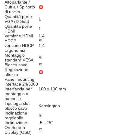
Altoparlante /
Cuffia / Spinotto
di uscita
Quantità porte
1
VGA (D-Sub)
Quantità porte
1
HDMI
Versione HDMI
1.4
HDCP
Sì
versione HDCP
1.4
Ergonomia
Montaggio
Sì
standard VESA
Blocco cavo
Sì
Regolazione
altezza
Panel mounting
interface 24/5000
Interfaccia per
100 x 100 mm
montaggio a
pannello
Tipologia slot
Kensington
blocco cavo
Inclinazione
Sì
regolabile
Inclinazione
-5 - 25°
On Screen
Sì
Display (OSD)