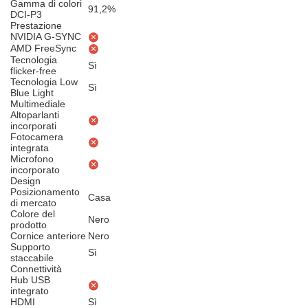
Gamma di colori
91,2%
DCI-P3
Prestazione
NVIDIA G-SYNC
AMD FreeSync
Tecnologia
Sì
flicker-free
Tecnologia Low
Sì
Blue Light
Multimediale
Altoparlanti
incorporati
Fotocamera
integrata
Microfono
incorporato
Design
Posizionamento
Casa
di mercato
Colore del
Nero
prodotto
Cornice anteriore
Nero
Supporto
Sì
staccabile
Connettività
Hub USB
integrato
HDMI
Sì