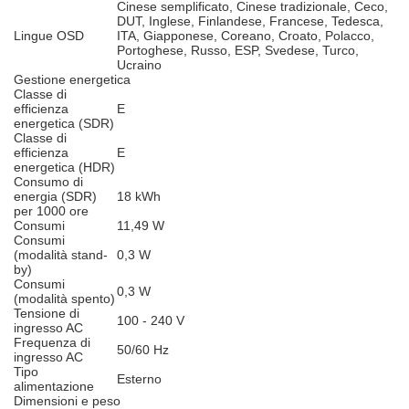
Cinese semplificato, Cinese tradizionale, Ceco,
DUT, Inglese, Finlandese, Francese, Tedesca,
Lingue OSD
ITA, Giapponese, Coreano, Croato, Polacco,
Portoghese, Russo, ESP, Svedese, Turco,
Ucraino
Gestione energetica
Classe di
efficienza
E
energetica (SDR)
Classe di
efficienza
E
energetica (HDR)
Consumo di
energia (SDR)
18 kWh
per 1000 ore
Consumi
11,49 W
Consumi
(modalità stand-
0,3 W
by)
Consumi
0,3 W
(modalità spento)
Tensione di
100 - 240 V
ingresso AC
Frequenza di
50/60 Hz
ingresso AC
Tipo
Esterno
alimentazione
Dimensioni e peso