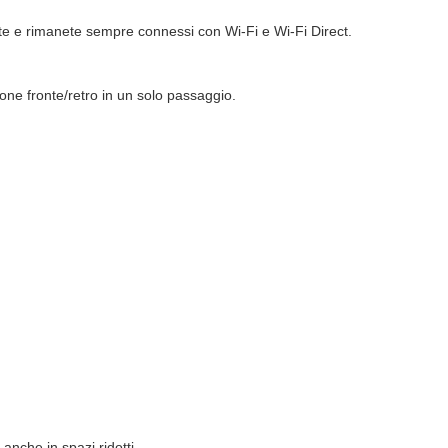
te e rimanete sempre connessi con Wi-Fi e Wi-Fi Direct.
one fronte/retro in un solo passaggio.
nche in spazi ridotti.