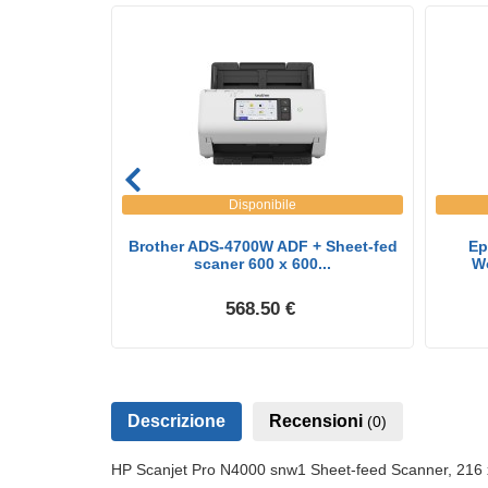
Disponibile
er ADF 600 x
Brother ADS-4700W ADF + Sheet-fed
Ep
..
scaner 600 x 600...
Wo
568.50 €
Descrizione
Recensioni
(0)
HP Scanjet Pro N4000 snw1 Sheet-feed Scanner, 216 