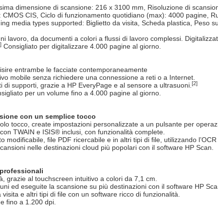
ma dimensione di scansione: 216 x 3100 mm, Risoluzione di scansione 
re: CMOS CIS, Ciclo di funzionamento quotidiano (max): 4000 pagine, R
ing media types supported: Biglietto da visita, Scheda plastica, Peso 
i lavoro, da documenti a colori a flussi di lavoro complessi. Digitalizzat
]
Consigliato per digitalizzare 4.000 pagine al giorno.
uisire entrambe le facciate contemporaneamente
ivo mobile senza richiedere una connessione a reti o a Internet.
[2]
ti di supporti, grazie a HP EveryPage e al sensore a ultrasuoni.
igliato per un volume fino a 4.000 pagine al giorno.
cansione con un semplice tocco
solo tocco, create impostazioni personalizzate a un pulsante per operazi
con TWAIN e ISIS® inclusi, con funzionalità complete.
odificabile, file PDF ricercabile e in altri tipi di file, utilizzando l’OCR
ansioni nelle destinazioni cloud più popolari con il software HP Scan.
professionali
à, grazie al touchscreen intuitivo a colori da 7,1 cm.
comuni ed eseguite la scansione su più destinazioni con il software HP Sca
sita e altri tipi di file con un software ricco di funzionalità.
e fino a 1.200 dpi.