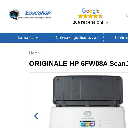
285 recensioni
Informatica
»
Networking&Sicurezza
»
Elettro
Home
ORIGINALE HP 6FW08A ScanJ