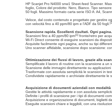
HP Scanjet Pro N4000 snw1 Sheet-feed Scanner. Massi
foglio, Colore del prodotto: Nero, Bianco. Tipo senso
50 fogli. Massimo formato carta serie ISO A: A4, Scann
Veloce, dal costo contenuto e progettato per gestire ogn
[1
con velocità fino a 40 ppm/80 ipm e l'ADF da 50 fogli.
Scansione rapida. Eccellenti risultati. Ogni pagina.
[1]
Scansioni fino a 40 ppm/80 ipm
fronte/retro per acq
Wi-Fi Direct consente di eseguire scansioni da disposit
Acquisite facilmente ogni pagina, anche su tipi differen
Uno scanner affidabile, scansione dopo scansione: cons
Ottimizzazione dei flussi di lavoro, grazie alla s
Semplificate il lavoro di routine con la scansione a un 
Scansione delle immagini direttamente su applicazioni 
Trasformate con assoluta semplicità le scansioni in testo m
Condividete rapidamente o archiviate direttamente le sc
Acquisizione di documenti aziendali con modalità 
Gestite le attività rapidamente e con assoluta semplicit
Definite i profili di scansione per i tipi di documenti 
Acquisizione e organizzazione di documenti, biglietti da vi
Eseguite scansioni chiare e leggibili, con una risoluzion