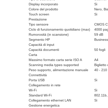
Display incorporato
Sì
Colore del prodotto
Nero, Bi
Touch screen
Sì
Prestazione
Tipo sensore
CMOS C
Ciclo di funzionamento quotidiano (max)
4000 pa
Rumorosità (in scansione)
59 dB
Segmento HP
Business
Capacità di input
Capacità documenti
50 fogli
Carta
Massimo formato carta serie ISO A
A4
Scanning media types supported
Biglietto
Peso supporto, alimentazione manuale
40 - 210
Connettività
Porta USB
Sì
Collegamento in rete
Wi-Fi
Sì
Standard Wi-Fi
802.11b,
Collegamento ethernet LAN
Sì
Gestione energetica