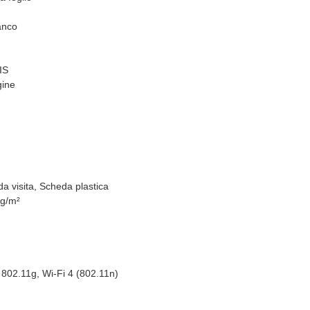
anco
IS
gine
 da visita, Scheda plastica
 g/m²
 802.11g, Wi-Fi 4 (802.11n)