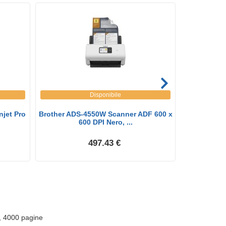
Disponibile
jet Pro
Brother ADS-4550W Scanner ADF 600 x
Brother A
600 DPI Nero, ...
sc
497.43 €
, 4000 pagine