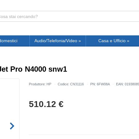
domestici
Audio/Telefonia/Video
»
Casa e Ufficio
»
et Pro N4000 snw1
Produttore: HP
Codice: CN31116
PN: 6FW08A
EAN: 0193808
510.12
€